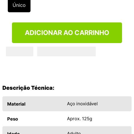
9
º
VANS TÊNIS VANS ULTRARANGE
Único
10
º
NEW 530
ADICIONAR AO CARRINHO
Descrição Técnica:
Aço inoxidável
Material
Aprox. 125g
Peso
Adulto
Idade