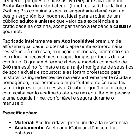
pequenas porções de massas. No elegante acabamento
Prata Acetinado
, este batedor (fouet) da sofisticada linha
Zwilling Pro combina a secular engenharia alemã com um
design ergonômico moderno, ideal para a rotina de um
público
adulto e unissex
que valoriza a excelência e a
praticidade na cozinha, acompanhando a tendência
casual
e
gourmet.
Fabricado inteiramente em
Aço Inoxidável
premium de
altíssima qualidade, o utensílio apresenta extraordinária
resistência à corrosão, oxidação e manchas, mantendo sua
estrutura impecável mesmo após longos períodos de uso
contínuo. O grande diferencial deste modelo compacto de
240 mm está no formato e no arranjo inteligente de seus fios
de aço flexíveis e robustos: eles foram projetados para
misturar os ingredientes de maneira extremamente rápida e
homogênea, incorporando o ar perfeitamente às receitas
sem exigir esforço excessivo. O cabo ergonômico maciço
com acabamento acetinado oferece um equilíbrio impecável
e uma pegada firme, confortável e segura durante o
manuseio.
Especificações:
Material:
Aço Inoxidável premium de alta resistência
Acabamento:
Acetinado (Cabo anatômico e fios
polidos)