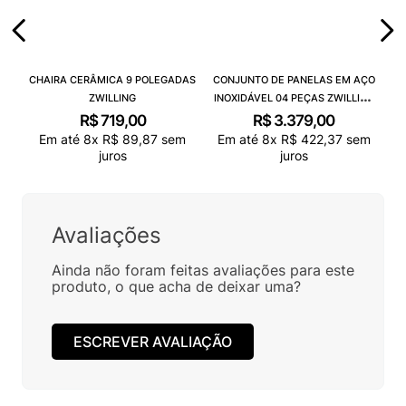
CHAIRA CERÂMICA 9 POLEGADAS
CONJUNTO DE PANELAS EM AÇO
ZWILLING
INOXIDÁVEL 04 PEÇAS ZWILLING
TRUEFLOW
R$
719
,
00
R$
3
.
379
,
00
Em até
8
x
R$
89
,
87
sem
Em até
8
x
R$
422
,
37
sem
juros
juros
Avaliações
Ainda não foram feitas avaliações para este
produto, o que acha de deixar uma?
ESCREVER AVALIAÇÃO