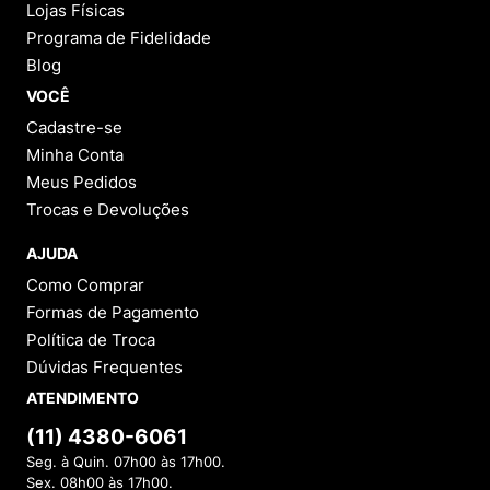
Pergunte ao lojista e a outros compradores!
FAZER PERGUNTA
Este produto ainda não possui Perguntas e
Respostas.
1 - 0
de
0
Categorias
INSTITUCIONAL