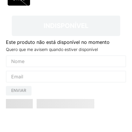
9
º
VANS TÊNIS VANS ULTRARANGE
10
º
NEW BALANCE 204L
INDISPONÍVEL
Este produto não está disponível no momento
Quero que me avisem quando estiver disponível
ENVIAR