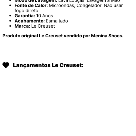
Modo de Lavagem:
Lava Louças, Lavagem a Mão
Fonte de Calor:
Microondas, Congelador, Não usar
fogo direto
Garantia:
10 Anos
Acabamento:
Esmaltado
Marca:
Le Creuset
Produto original Le Creuset vendido por Menina Shoes.
Lançamentos Le Creuset:
BOWL REDONDO LE CREUSET
BOWL DE PREPARO LE CREUSET