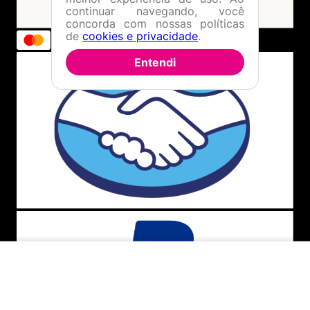
Dúvidas Frequentes
continuar navegando, você
ATENDIMENTO
concorda com nossas políticas
de
cookies e privacidade
.
(11) 4380-6061
Entendi
Seg. à Quin. 07h00 às 17h00.
Sex. 08h00 às 17h00.
WHATSAPP
(11) 4380-6061
Seg. à Quin. 07h00 às 17h00.
Sex. 08h00 às 17h00.
FALAR AGORA
FORMAS DE PAGAMENTO
INDISPONÍVEL