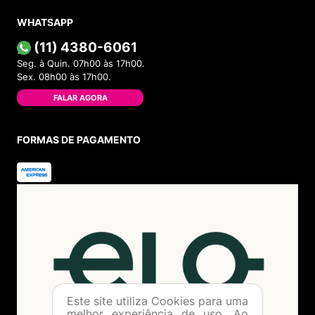
Sobre a Menina Shoes
Política de Privacidade
Política de Troca
Política de Entrega
Lojas Físicas
Programa de Fidelidade
Blog
VOCÊ
Cadastre-se
Minha Conta
Meus Pedidos
Trocas e Devoluções
AJUDA
Como Comprar
Formas de Pagamento
Política de Troca
Este site utiliza Cookies para uma
melhor experiência de uso. Ao