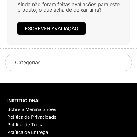
R$
159
,
00
R$
159
,
00
Em até
2
x
R$
79
,
50
sem
Em até
2
x
R$
79
,
50
sem
juros
juros
Avaliações
Ainda não foram feitas avaliações para este
produto, o que acha de deixar uma?
ESCREVER AVALIAÇÃO
Perguntas
&
Respostas
Tem alguma dúvida sobre este produto?