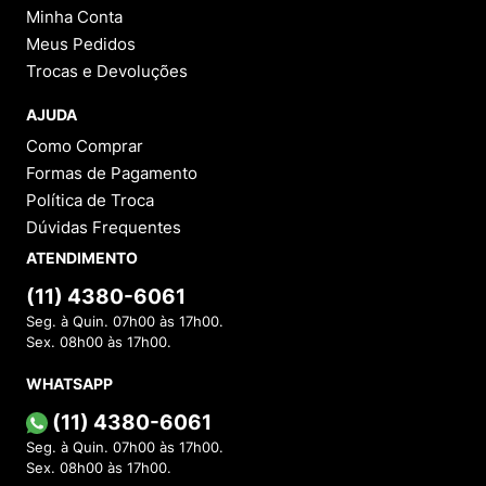
Categorias
INSTITUCIONAL
Sobre a Menina Shoes
Política de Privacidade
Política de Troca
Política de Entrega
Lojas Físicas
Programa de Fidelidade
Blog
VOCÊ
Cadastre-se
Minha Conta
Meus Pedidos