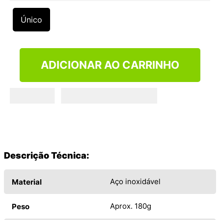
9
º
NEW 530
Único
10
º
VEJA COUNTRY
ADICIONAR AO CARRINHO
Descrição Técnica:
Aço inoxidável
Material
Aprox. 180g
Peso