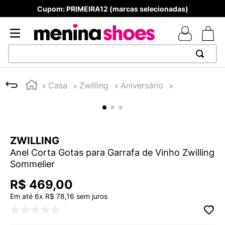
Produtos Originais
TERMOS MAIS BUSCADOS
Zwilling
Sommelier
1
º
TÊNIS NEWS BALANCE 530
2
º
MELISSAS MINI BABY
3
º
TÊNIS VEJA WHITE
ZWILLING
4
º
NEW 9060
Anel Corta Gotas para Garrafa de Vinho Zwilling
5
º
ADIDAS
Sommelier
6
º
SAMBA
R$
469
,
00
7
º
MELISSA SLIDE
Em até
6
x
R$
78
,
16
sem juros
8
º
VANS TÊNIS VANS ULTRARANGE