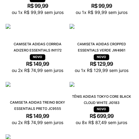
R$
99
,
99
R$
99
,
99
ou
1
x
R$
99
,
99
sem juros
ou
1
x
R$
99
,
99
sem juros
CAMISETA ADIDAS CORRIDA
CAMISETA ADIDAS CROPPED
ADIZERO ESSENTIALS IN1172
ESSENTIALS VERDE JW4961
R$
149
,
99
R$
129
,
99
ou
2
x
R$
74
,
99
sem juros
ou
1
x
R$
129
,
99
sem juros
TÊNIS ADIDAS TOKYO CORE BLACK
CAMISETA ADIDAS TREINO BOXY
CLOUD WHITE JI0183
ESSENTIALS PRETO JC9555
R$
149
,
99
R$
699
,
99
ou
2
x
R$
74
,
99
sem juros
ou
8
x
R$
87
,
49
sem juros