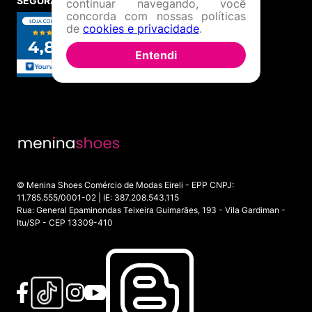
SEGURANÇA E CREDIBILIDADE
continuar navegando, você
concorda com nossas políticas
de
cookies e privacidade
.
Entendi
© Menina Shoes Comércio de Modas Eireli - EPP CNPJ:
11.785.555/0001-02 | IE: 387.208.543.115
Rua: General Epaminondas Teixeira Guimarães, 193 - Vila Gardiman -
Itu/SP - CEP 13309-410