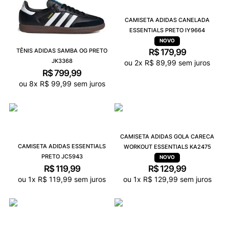
CAMISETA ADIDAS CANELADA
ESSENTIALS PRETO IY9664
TÊNIS ADIDAS SAMBA OG PRETO
R$
179
,
99
JK3368
ou
2
x
R$
89
,
99
sem juros
R$
799
,
99
ou
8
x
R$
99
,
99
sem juros
CAMISETA ADIDAS GOLA CARECA
CAMISETA ADIDAS ESSENTIALS
WORKOUT ESSENTIALS KA2475
PRETO JC5943
R$
119
,
99
R$
129
,
99
ou
1
x
R$
119
,
99
sem juros
ou
1
x
R$
129
,
99
sem juros