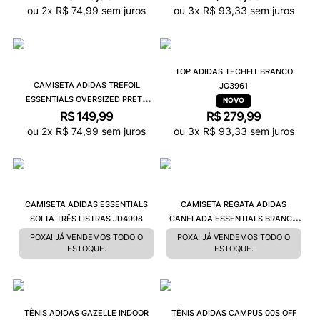
ou
2
x
R$
74
,
99
sem juros
ou
3
x
R$
93
,
33
sem juros
TOP ADIDAS TECHFIT BRANCO
CAMISETA ADIDAS TREFOIL
JG3961
ESSENTIALS OVERSIZED PRETO
JD0349
R$
149
,
99
R$
279
,
99
ou
2
x
R$
74
,
99
sem juros
ou
3
x
R$
93
,
33
sem juros
CAMISETA ADIDAS ESSENTIALS
CAMISETA REGATA ADIDAS
SOLTA TRÊS LISTRAS JD4998
CANELADA ESSENTIALS BRANCO
JC9007
POXA! JÁ VENDEMOS TODO O
POXA! JÁ VENDEMOS TODO O
ESTOQUE.
ESTOQUE.
TÊNIS ADIDAS GAZELLE INDOOR
TÊNIS ADIDAS CAMPUS 00S OFF