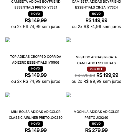
CAMISETA ADIDAS BOYFRIEND
CAMISETA ADIDAS BOYFRIEND
ESSENTIALS PRETO IY7321
ESSENTIALS CINZA IY7324
R$
149
,
99
R$
149
,
99
ou
2
x
R$
74
,
99
sem juros
ou
2
x
R$
74
,
99
sem juros
TOP ADIDAS CROPPED CORRIDA
VESTIDO ADIDAS REGATA
ADIZERO ESSENTIALS IY5506
CANELADO ESSENTIALS
29%
OFF
R$
149
,
99
R$
199
,
99
R$
279
,
99
ou
2
x
R$
74
,
99
sem juros
ou
2
x
R$
99
,
99
sem juros
MINI BOLSA ADIDAS ADICOLOR
MOCHILA ADIDAS ADICOLOR
CLASSIC AIRLINER PRETO JX0230
PRETO JX0240
R$
149
,
99
R$
279
,
99