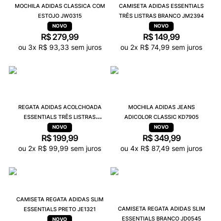
MOCHILA ADIDAS CLASSICA COM
CAMISETA ADIDAS ESSENTIALS
ESTOJO JW0315
TRÊS LISTRAS BRANCO JM2394
R$
279
,
99
R$
149
,
99
ou
3
x
R$
93
,
33
sem juros
ou
2
x
R$
74
,
99
sem juros
REGATA ADIDAS ACOLCHOADA
MOCHILA ADIDAS JEANS
ESSENTIALS TRÊS LISTRAS
ADICOLOR CLASSIC KD7905
BRANCO JZ6876
R$
199
,
99
R$
349
,
99
ou
2
x
R$
99
,
99
sem juros
ou
4
x
R$
87
,
49
sem juros
CAMISETA REGATA ADIDAS SLIM
CAMISETA REGATA ADIDAS SLIM
ESSENTIALS PRETO JE1321
ESSENTIALS BRANCO JD0545