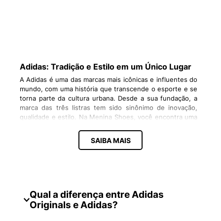
Adidas: Tradição e Estilo em um Único Lugar
A Adidas é uma das marcas mais icônicas e influentes do
mundo, com uma história que transcende o esporte e se
torna parte da cultura urbana. Desde a sua fundação, a
marca das três listras tem sido sinônimo de inovação,
qualidade e estilo. Na Menina Shoes, você encontra uma
seleção especial de produtos Adidas, com destaque para
a aclamada linha Adidas Originals, que une o legado da
SAIBA MAIS
marca com as últimas tendências da moda.
Neste artigo, vamos mergulhar no universo Adidas,
explorando o que torna a linha Originals tão especial,
conhecendo os modelos que marcaram gerações e
respondendo às perguntas mais frequentes sobre a
Qual a diferença entre Adidas
marca. Prepare-se para descobrir por que a Adidas é
Originals e Adidas?
muito mais do que uma marca de tênis: é um estilo de
vida.