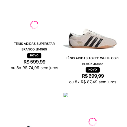
TÊNIS ADIDAS SUPERSTAR
BRANCO JK4969
TÊNIS ADIDAS TOKYO WHITE CORE
R$
599
,
99
BLACK JI0182
ou
8
x
R$
74
,
99
sem juros
R$
699
,
99
ou
8
x
R$
87
,
49
sem juros