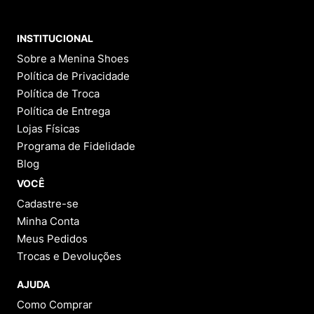
e sua influência na cultura.
INSTITUCIONAL
Modelos de Tênis Adidas Originals: Os Ícones
que Você Precisa Ter
Sobre a Menina Shoes
Política de Privacidade
A Adidas Originals é famosa por trazer de volta modelos
que se tornaram lendas. Conheça os mais populares e
Política de Troca
amados, que continuam a ser sinônimo de estilo em
Política de Entrega
qualquer lugar do mundo.
Lojas Físicas
Adidas Samba: Nascido em 1950 para ajudar os
Programa de Fidelidade
jogadores de futebol a treinarem em superfícies
Blog
geladas, o Samba se tornou um clássico das ruas.
Seu design minimalista, com a biqueira em forma
VOCÊ
de T e as três listras laterais, é atemporal.
Cadastre-se
Atualmente, o Samba é um dos tênis mais
desejados, combinando perfeitamente com looks
Minha Conta
casuais e até com alfaiataria.
Meus Pedidos
Adidas Gazelle: Lançado em 1966 como um tênis
Trocas e Devoluções
de treino, o Gazelle rapidamente foi adotado por
skatistas, músicos e ícones da moda. Com uma
AJUDA
silhueta fina e elegante, ele é feito em camurça
Como Comprar
macia e oferece um visual retrô inconfundível. É