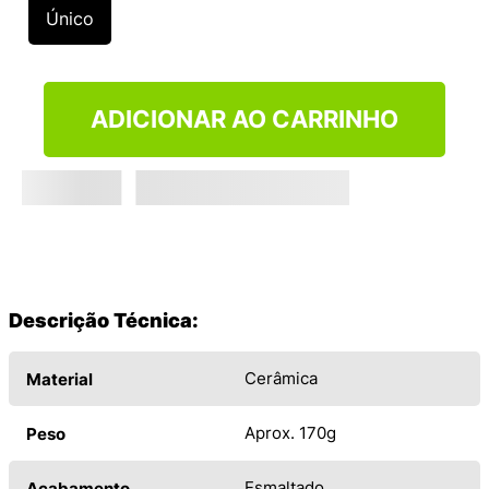
9
º
NEW 530
Único
10
º
VANS TÊNIS VANS ULTRARANGE
ADICIONAR AO CARRINHO
Descrição Técnica:
Cerâmica
Material
Aprox. 170g
Peso
Esmaltado
Acabamento