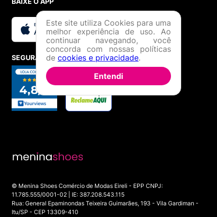
BAIXE O APP
Este site utiliza Cookies para uma
melhor experiência de uso. Ao
continuar navegando, você
concorda com nossas políticas
de
cookies e privacidade
.
SEGURANÇA E CREDIBILIDADE
Entendi
© Menina Shoes Comércio de Modas Eireli - EPP CNPJ:
11.785.555/0001-02 | IE: 387.208.543.115
Rua: General Epaminondas Teixeira Guimarães, 193 - Vila Gardiman -
Itu/SP - CEP 13309-410