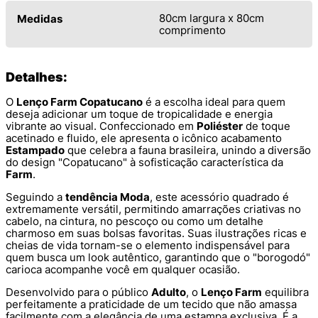
80cm largura x 80cm
Medidas
comprimento
Detalhes:
O
Lenço Farm Copatucano
é a escolha ideal para quem
deseja adicionar um toque de tropicalidade e energia
vibrante ao visual. Confeccionado em
Poliéster
de toque
acetinado e fluido, ele apresenta o icônico acabamento
Estampado
que celebra a fauna brasileira, unindo a diversão
do design "Copatucano" à sofisticação característica da
Farm
.
Seguindo a
tendência Moda
, este acessório quadrado é
extremamente versátil, permitindo amarrações criativas no
cabelo, na cintura, no pescoço ou como um detalhe
charmoso em suas bolsas favoritas. Suas ilustrações ricas e
cheias de vida tornam-se o elemento indispensável para
quem busca um look autêntico, garantindo que o "borogodó"
carioca acompanhe você em qualquer ocasião.
Desenvolvido para o público
Adulto
, o
Lenço Farm
equilibra
perfeitamente a praticidade de um tecido que não amassa
facilmente com a elegância de uma estampa exclusiva. É a