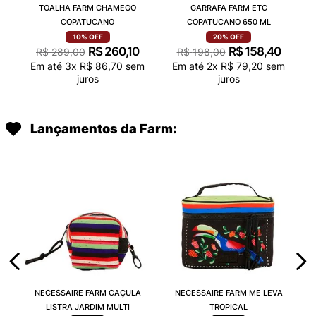
TOALHA FARM CHAMEGO
GARRAFA FARM ETC
COPATUCANO
COPATUCANO 650 ML
10%
OFF
20%
OFF
R$
260
,
10
R$
158
,
40
R$
289
,
00
R$
198
,
00
Em até
3
x
R$
86
,
70
sem
Em até
2
x
R$
79
,
20
sem
juros
juros
Lançamentos da Farm:
NECESSAIRE FARM CAÇULA
NECESSAIRE FARM ME LEVA
LISTRA JARDIM MULTI
TROPICAL