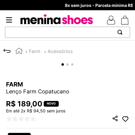
8x sem juros - Parcela mínima R$ 70,00
TERMOS MAIS BUSCADOS
Farm
Acessórios
1
º
TÊNIS NEWS BALANCE 530
2
º
MELISSAS MINI BABY
3
º
NEW 9060
FARM
4
º
TÊNIS VEJA WHITE
Lenço Farm Copatucano
5
º
ADIDAS
R$
189
,
00
6
º
SAMBA
Em até
2
x
R$
94
,
50
sem juros
7
º
MELISSA SLIDE
8
º
VANS TÊNIS VANS ULTRARANGE