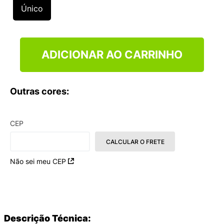
9
º
VEJA COUNTRY
Único
10
º
NEW 530
ADICIONAR AO CARRINHO
Outras cores:
CEP
CALCULAR O FRETE
Não sei meu CEP
Descrição Técnica: