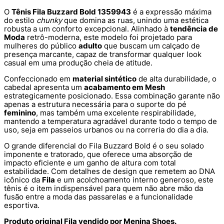
O
Tênis Fila Buzzard Bold 1359943
é a expressão máxima
do estilo
chunky
que domina as ruas, unindo uma estética
robusta a um conforto excepcional. Alinhado à
tendência de
Moda
retrô-moderna, este modelo foi projetado para
mulheres do público
adulto
que buscam um calçado de
presença marcante, capaz de transformar qualquer look
casual em uma produção cheia de atitude.
Confeccionado em
material sintético
de alta durabilidade, o
cabedal apresenta um
acabamento em Mesh
estrategicamente posicionado. Essa combinação garante não
apenas a estrutura necessária para o suporte do pé
feminino
, mas também uma excelente respirabilidade,
mantendo a temperatura agradável durante todo o tempo de
uso, seja em passeios urbanos ou na correria do dia a dia.
O grande diferencial do Fila Buzzard Bold é o seu solado
imponente e tratorado, que oferece uma absorção de
impacto eficiente e um ganho de altura com total
estabilidade. Com detalhes de design que remetem ao DNA
icônico da
Fila
e um acolchoamento interno generoso, este
tênis é o item indispensável para quem não abre mão da
fusão entre a moda das passarelas e a funcionalidade
esportiva.
Produto original Fila vendido por Menina Shoes.