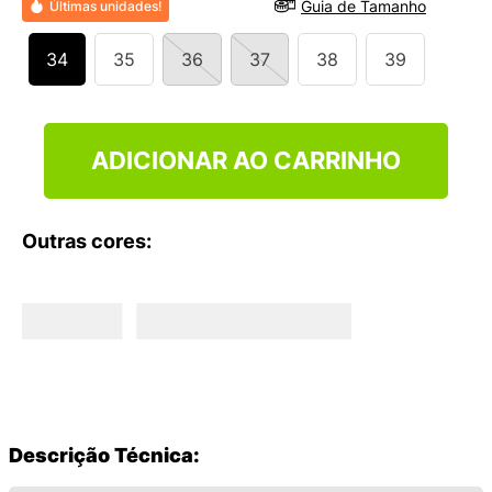
Guia de Tamanho
Últimas unidades!
9
º
VANS TÊNIS VANS ULTRARANGE
10
º
NEW BALANCE 204L
34
35
36
37
38
39
ADICIONAR AO CARRINHO
Outras cores:
Descrição Técnica: