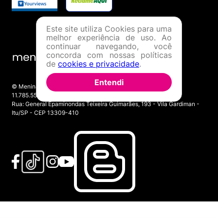
Este site utiliza Cookies para uma
melhor experiência de uso. Ao
continuar navegando, você
concorda com nossas políticas
de
cookies e privacidade
.
Entendi
© Menina Shoes Comércio de Modas Eireli - EPP CNPJ:
11.785.555/0001-02 | IE: 387.208.543.115
Rua: General Epaminondas Teixeira Guimarães, 193 - Vila Gardiman -
Itu/SP - CEP 13309-410