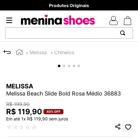
Produtos Originais
TERMOS MAIS BUSCADOS
Melissa
Chinelos
1
º
TÊNIS NEWS BALANCE 530
2
º
NEW 9060
3
º
TÊNIS VEJA WHITE
MELISSA
4
º
MELISSAS MINI BABY
Melissa Beach Slide Bold Rosa Médio 36883
5
º
ADIDAS
R$
199
,
90
6
º
SAMBA
R$
119
,
90
40%
OFF
Em até
1
x
R$
119
,
90
sem juros
7
º
MELISSA SLIDE
8
º
NEW 530