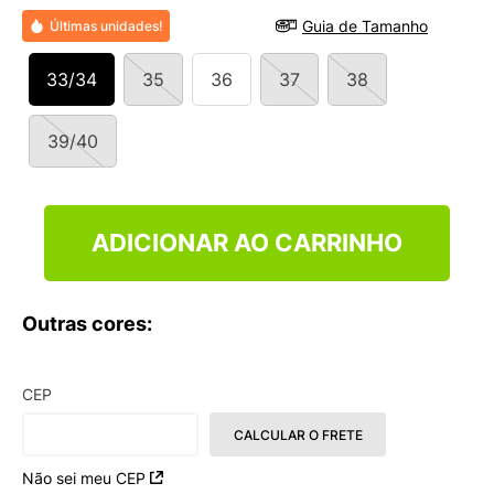
9
º
VANS TÊNIS VANS ULTRARANGE
Guia de Tamanho
Últimas unidades!
10
º
NEW BALANCE 204L
33/34
35
36
37
38
39/40
ADICIONAR AO CARRINHO
Outras cores:
CEP
CALCULAR O FRETE
Não sei meu CEP