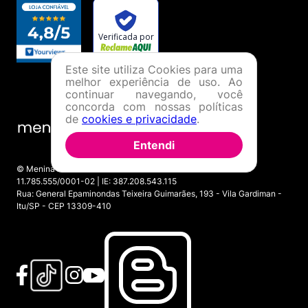
Este site utiliza Cookies para uma
melhor experiência de uso. Ao
continuar navegando, você
concorda com nossas políticas
de
cookies e privacidade
.
Entendi
© Menina Shoes Comércio de Modas Eireli - EPP CNPJ:
11.785.555/0001-02 | IE: 387.208.543.115
Rua: General Epaminondas Teixeira Guimarães, 193 - Vila Gardiman -
Itu/SP - CEP 13309-410