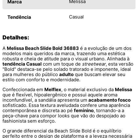
Melissa
Marca
Casual
Tendência
Detalhes:
A
Melissa Beach Slide Bold 36883
é a evolução de um dos
modelos mais queridos da marca, trazendo uma estética
robusta e cheia de atitude para o visual urbano. Alinhada à
tendência Casual
com um toque de
streetwear
, esta versão
"Bold" destaca-se pelo solado tratorado e imponente, ideal
para mulheres do público
adulto
que buscam elevar seu
estilo com conforto e modernidade.
Confeccionada em
Melflex
, o material exclusivo da
Melissa
que é flexível, hipoalergênico e possui aquele aroma
inconfundível, a sandália apresenta um
acabamento fosco
sofisticado. Essa textura aveludada confere uma aparência
contemporânea e discreta ao pé
feminino
, tornando-a a
peça-chave para compor looks que vão do despojado ao
fashionista sem esforço.
O grande diferencial da Beach Slide Bold é o equilíbrio
perfeito entre o design de plataforma e a leveza necessária