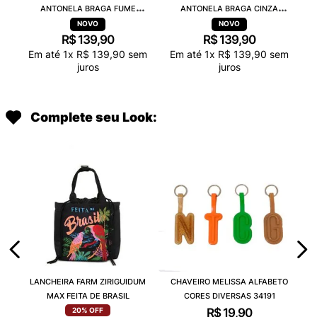
ANTONELA BRAGA FUME
ANTONELA BRAGA CINZA
TRANSPARENTE 38263
TRANSPARENTE 38263
R$
139
,
90
R$
139
,
90
Em até
1
x
R$
139
,
90
sem
Em até
1
x
R$
139
,
90
sem
juros
juros
Complete seu Look:
LANCHEIRA FARM ZIRIGUIDUM
CHAVEIRO MELISSA ALFABETO
MAX FEITA DE BRASIL
CORES DIVERSAS 34191
R$
19
,
90
20%
OFF