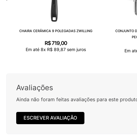
CHAIRA CERÂMICA 9 POLEGADAS ZWILLING
CONJUNTO D
PE
R$
719
,
00
Em até
8
x
R$
89
,
87
sem juros
Em at
Avaliações
Ainda não foram feitas avaliações para este produt
ESCREVER AVALIAÇÃO