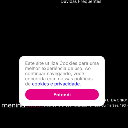
Dúvidas Frequentes
Este site utiliza Cookies para uma
melhor experiência de uso. Ao
continuar navegando, você
concorda com nossas políticas
de
cookies e privacidade
.
Entendi
MENINA SHOES COMERCIO DE MODA LTDA CNPJ: 11.7
Rua: General Epaminondas Teixeira Guimarães, 193 