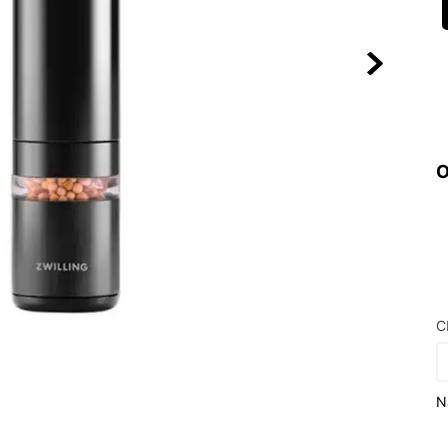
10
º
VEJA COUN
O
C
N