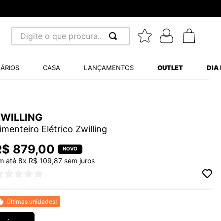
Digite o que procura...
 BUSCADOS
ÁRIOS
CASA
LANÇAMENTOS
OUTLET
DIA
S BALANCE 530
MINI BABY
A WHITE
ZWILLING
imenteiro Elétrico Zwilling
R$
879
,
00
m até
8
x
R$
109
,
87
sem juros
LIDE
S VANS ULTRARANGE
Últimas unidades!