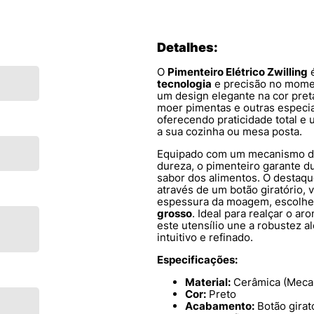
Detalhes:
O
Pimenteiro Elétrico Zwilling
é
tecnologia
e precisão no mome
um design elegante na cor pret
moer pimentas e outras especi
oferecendo praticidade total e
a sua cozinha ou mesa posta.
Equipado com um mecanismo
dureza, o pimenteiro garante du
sabor dos alimentos. O destaqu
através de um botão giratório, 
espessura da moagem, escolhe
grosso
. Ideal para realçar o ar
este utensílio une a robustez 
intuitivo e refinado.
Especificações:
Material:
Cerâmica (Meca
Cor:
Preto
Acabamento:
Botão girat