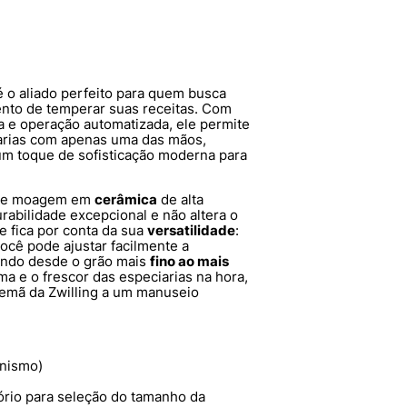
 o aliado perfeito para quem busca
nto de temperar suas receitas. Com
a e operação automatizada, ele permite
arias com apenas uma das mãos,
 um toque de sofisticação moderna para
 de moagem em
cerâmica
de alta
rabilidade excepcional e não altera o
e fica por conta da sua
versatilidade
:
você pode ajustar facilmente a
ndo desde o grão mais
fino ao mais
oma e o frescor das especiarias na hora,
alemã da Zwilling a um manuseio
nismo)
ório para seleção do tamanho da