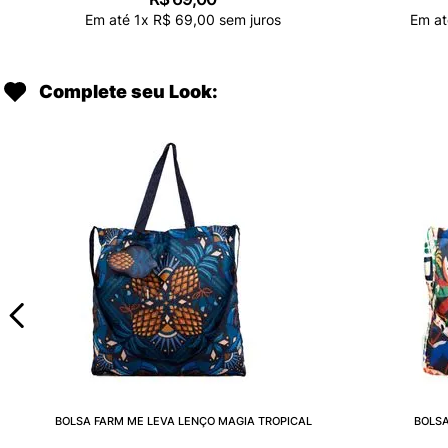
Em até
1
x
R$
69
,
00
sem juros
Em a
Complete seu Look:
BOLSA FARM ME LEVA LENÇO MAGIA TROPICAL
BOLSA