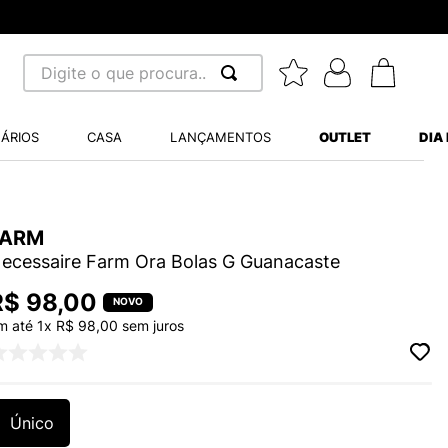
Digite o que procura...
 BUSCADOS
ÁRIOS
CASA
LANÇAMENTOS
OUTLET
DIA
S BALANCE 530
A WHITE
FARM
MINI BABY
ecessaire Farm Ora Bolas G Guanacaste
R$
98
,
00
m até
1
x
R$
98
,
00
sem juros
LIDE
Único
S VANS ULTRARANGE