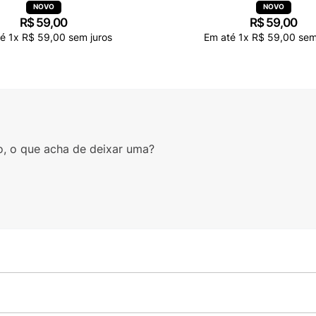
R$
59
,
00
R$
59
,
00
té
1
x
R$
59
,
00
sem juros
Em até
1
x
R$
59
,
00
sem
o, o que acha de deixar uma?