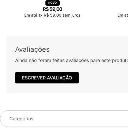
R$
59
,
00
Em até
1
x
R$
59
,
00
sem juros
Em a
Avaliações
Ainda não foram feitas avaliações para este produt
ESCREVER AVALIAÇÃO
Categorias