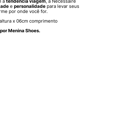
m a
tendência viagem
, a Necessaire
dade
e
personalidade
para levar seus
rme por onde você for.
altura x 06cm comprimento
 por Menina Shoes.