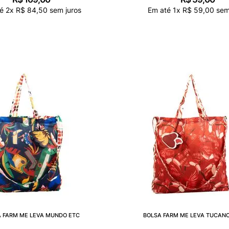
té
2
x
R$
84
,
50
sem juros
Em até
1
x
R$
59
,
00
sem
 FARM ME LEVA MUNDO ETC
BOLSA FARM ME LEVA TUCANO