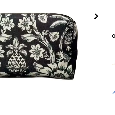
10
º
NEW BALA
O