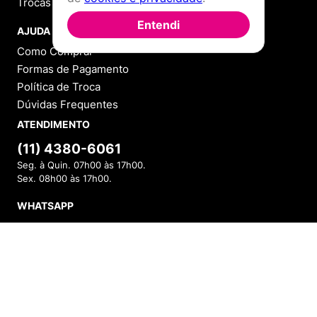
Trocas e Devoluções
Entendi
AJUDA
Como Comprar
Formas de Pagamento
Política de Troca
Dúvidas Frequentes
ATENDIMENTO
(11) 4380-6061
Seg. à Quin. 07h00 às 17h00.
Sex. 08h00 às 17h00.
WHATSAPP
(11) 4380-6061
Seg. à Quin. 07h00 às 17h00.
INDISPONÍVEL
Sex. 08h00 às 17h00.
FALAR AGORA