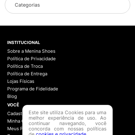
Categorias
INSTITUCIONAL
Sobre a Menina Shoes
Política de Privacidade
Política de Troca
Política de Entrega
Lojas Físicas
Programa de Fidelidade
Blog
VOCÊ
Este site utiliza Cookies para uma
Cadastre-se
melhor experiência de uso. Ao
Minha Conta
continuar navegando, você
Meus Pedidos
concorda com nossas políticas
de
cookies e privacidade
.