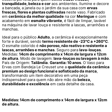
tranquilidade, beleza e cor
aos ambientes. Ilumine e decore
a bancada, a janela ou o jardim da sua casa com
ervas
frescas, flores e plantas cultivadas
neste vaso. Fabricado
em
cerâmica da melhor qualidade
na cor
Meringue
e com
acabamento em
esmalte vibrante
, é fácil de limpar, lavável
na máquina de lavar louça e resistente a lascas, arranhões e
manchas.
Ideal para o público
Adulto
, a cerâmica é excepcionalmente
forte e durável, sendo
termo resistente de -23°C a +260°C
.
O esmalte colorido é
não poroso, não reativo e resistente a
lascas, arranhões e manchas
. Seguro para
lava-louças
.
Medidas:
14cm de comprimento x 14cm de largura x 12cm
de altura
. Modo de lavagem:
lava-louças ou lavagem à mão
.
País de Origem:
Tailândia
.
Garantia: 10 anos
. O Vaso para
Ervas com Bandeja Le Creuset une a
qualidade da cerâmica
premium ao design funcional e sofisticado da marca
,
transformando um item decorativo em uma peça
indispensável para quem não abre mão da
beleza,
durabilidade e excelência
em cada detalhe da casa.
Medidas: 14cm de comprimento x 14cm de largura x 12cm
de altura.