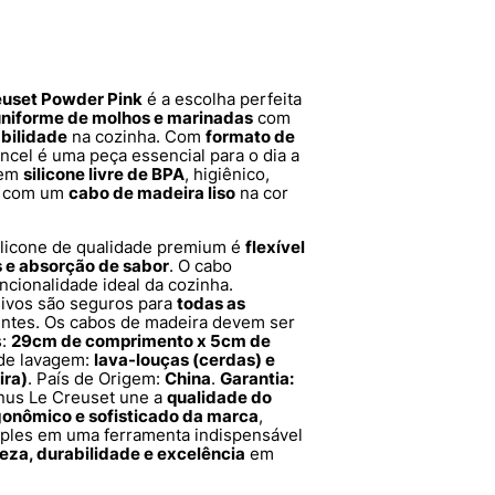
reuset Powder Pink
é a escolha perfeita
 uniforme de molhos e marinadas
com
abilidade
na cozinha. Com
formato de
incel é uma peça essencial para o dia a
 em
silicone livre de BPA
, higiênico,
 com um
cabo de madeira liso
na cor
silicone de qualidade premium é
flexível
s e absorção de sabor
. O cabo
ncionalidade ideal da cozinha.
asivos são seguros para
todas as
rentes. Os cabos de madeira devem ser
s:
29cm de comprimento x 5cm de
de lavagem:
lava-louças (cerdas) e
ira)
. País de Origem:
China
.
Garantia:
enus Le Creuset une a
qualidade do
gonômico e sofisticado da marca
,
mples em uma ferramenta indispensável
eza, durabilidade e excelência
em