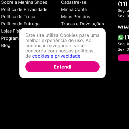
Sobre a Menina Shoes
Cadastre-se
(11
Política de Privacidade
Minha Conta
Seg. à
Política de Troca
Meus Pedidos
Sex. 
Política de Entrega
Trocas e Devoluções
WHA
Lojas Físicas
Este site utiliza Cookies para uma
AJUDA
(
Programa de Fidelidade
melhor experiência de uso. Ao
Como Comprar
Seg. à
Blog
continuar navegando, você
Sex. 
concorda com nossas políticas
Formas de Pagamento
de
cookies e privacidade
.
Política de Troca
Dúvidas Frequentes
Entendi