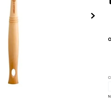
10
º
VEJA COUN
O
C
N