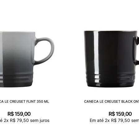
A LE CREUSET FLINT 350 ML
CANECA LE CREUSET BLACK ON
R$
159
,
00
R$
159
,
00
té
2
x
R$
79
,
50
sem juros
Em até
2
x
R$
79
,
50
sem