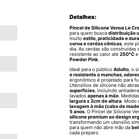
Detalhes:
Pincel de Silicone Venus Le C
para quem busca
distribuição
muito
estilo, praticidade e dur
coroa e cerdas cônicas
, este p
dia. As cerdas são construídas
resistente ao calor até
250°C
e
Powder Pink
.
Ideal para o público
Adulto
, o 
e resistente a manchas, odore
ergonômico é projetado para fu
Utensílios de silicone não abr
superfícies
, incluindo antiade
lavados
apenas à mão
. Medida
largura x 2cm de altura
. Modo 
lavagem à mão (cabo de made
5 anos
. O Pincel de Silicone V
silicone premium ao design er
transformando um utensílio si
para quem não abre mão da
bel
cada preparo.