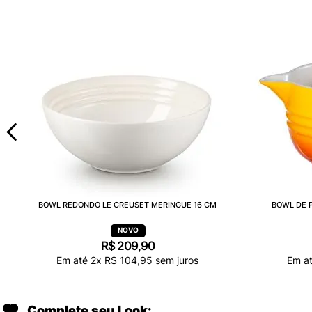
BOWL REDONDO LE CREUSET MERINGUE 16 CM
BOWL DE P
R$
209
,
90
Em até
2
x
R$
104
,
95
sem juros
Em a
Complete seu Look: