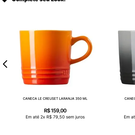
CANECA LE CREUSET LARANJA 350 ML
CANEC
R$
159
,
00
Em até
2
x
R$
79
,
50
sem juros
Em a