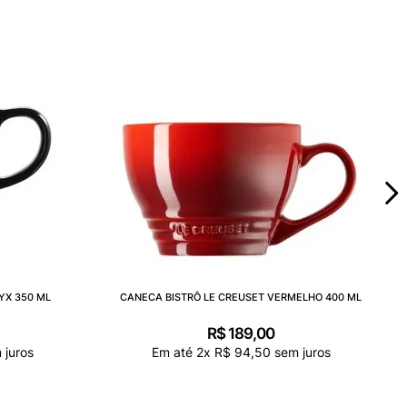
YX 350 ML
CANECA BISTRÔ LE CREUSET VERMELHO 400 ML
R$
189
,
00
 juros
Em até
2
x
R$
94
,
50
sem juros