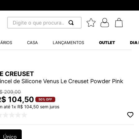
Digite o que procura...
 BUSCADOS
ÁRIOS
CASA
LANÇAMENTOS
OUTLET
DIA
S BALANCE 530
MINI BABY
A WHITE
LE CREUSET
incel de Silicone Venus Le Creuset Powder Pink
$
209
,
00
R$
104
,
50
50%
OFF
m até
1
x
R$
104
,
50
sem juros
LIDE
S VANS ULTRARANGE
Único