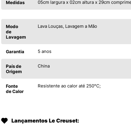
05cm largura x 02cm altura x 29cm comprim
Medidas
Lava Louças, Lavagem a Mão
Modo
de
Lavagem
5 anos
Garantia
China
País de
Origem
Resistente ao calor até 250°C;
Fonte
de Calor
Lançamentos Le Creuset: