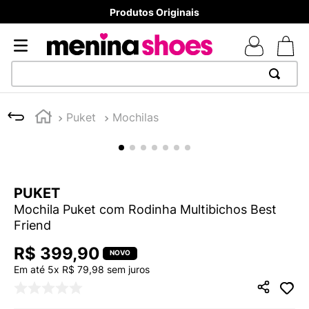
Produtos Originais
TERMOS MAIS BUSCADOS
Puket
Mochilas
1
º
TÊNIS NEWS BALANCE 530
2
º
MELISSAS MINI BABY
3
º
NEW 9060
PUKET
4
º
TÊNIS VEJA WHITE
Mochila Puket com Rodinha Multibichos Best
5
º
ADIDAS
Friend
6
º
SAMBA
R$
399
,
90
7
º
MELISSA SLIDE
Em até
5
x
R$
79
,
98
sem juros
8
º
VANS TÊNIS VANS ULTRARANGE