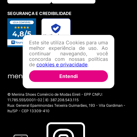
SEGURANÇA E CREDIBILIDADE
Este site utiliza Cookies para uma
melhor experiência de uso. Ao
continuar navegando, você
concorda com nossas políticas
de
cookies e privacidade
.
Entendi
© Menina Shoes Comércio de Modas Eireli - EPP CNPJ:
11.785.555/0001-02 | IE: 387.208.543.115
Rua: General Epaminondas Teixeira Guimarães, 193 - Vila Gardiman -
Itu/SP - CEP 13309-410