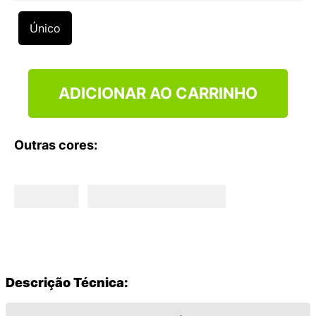
9
º
VEJA COUNTRY
Único
10
º
NEW 530
ADICIONAR AO CARRINHO
Outras cores:
Descrição Técnica: