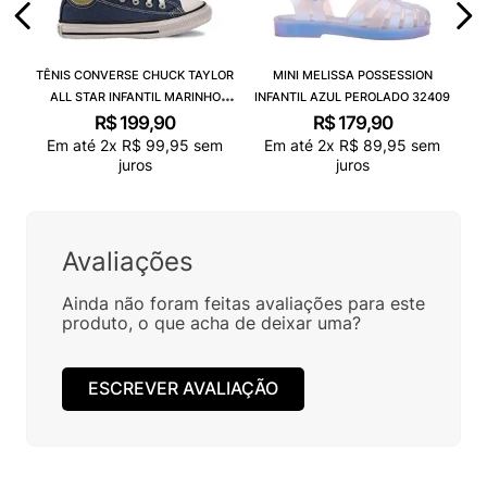
TÊNIS CONVERSE CHUCK TAYLOR
MINI MELISSA POSSESSION
ALL STAR INFANTIL MARINHO
INFANTIL AZUL PEROLADO 32409
CK00020003
R$
199
,
90
R$
179
,
90
Em até
2
x
R$
99
,
95
sem
Em até
2
x
R$
89
,
95
sem
juros
juros
Avaliações
Ainda não foram feitas avaliações para este
produto, o que acha de deixar uma?
ESCREVER AVALIAÇÃO