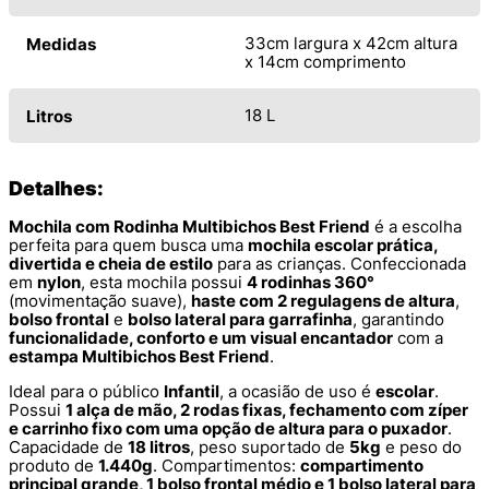
33cm largura x 42cm altura
Medidas
x 14cm comprimento
18 L
Litros
Detalhes:
Mochila com Rodinha Multibichos Best Friend
é a escolha
perfeita para quem busca uma
mochila escolar prática,
divertida e cheia de estilo
para as crianças. Confeccionada
em
nylon
, esta mochila possui
4 rodinhas 360°
(movimentação suave),
haste com 2 regulagens de altura
,
bolso frontal
e
bolso lateral para garrafinha
, garantindo
funcionalidade, conforto e um visual encantador
com a
estampa Multibichos Best Friend
.
Ideal para o público
Infantil
, a ocasião de uso é
escolar
.
Possui
1 alça de mão, 2 rodas fixas, fechamento com zíper
e carrinho fixo com uma opção de altura para o puxador
.
Capacidade de
18 litros
, peso suportado de
5kg
e peso do
produto de
1.440g
. Compartimentos:
compartimento
principal grande, 1 bolso frontal médio e 1 bolso lateral para