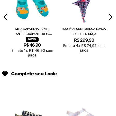
MEIA SAPATILHA PUKET
ROUPÃO PUKET MANGA LONGA
ANTIDERRAPANTE KIDS
SOFT TEEN ONÇA
CAPIVARA CHOCOLATE
R$
299
,
90
R$
46
,
90
Em até
4
x
R$
74
,
97
sem
juros
Em até
1
x
R$
46
,
90
sem
juros
Complete seu Look: