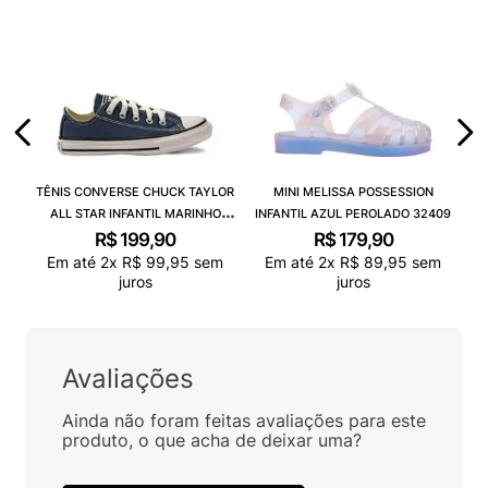
TÊNIS CONVERSE CHUCK TAYLOR
MINI MELISSA POSSESSION
ALL STAR INFANTIL MARINHO
INFANTIL AZUL PEROLADO 32409
CK00020003
R$
199
,
90
R$
179
,
90
Em até
2
x
R$
99
,
95
sem
Em até
2
x
R$
89
,
95
sem
juros
juros
Avaliações
Ainda não foram feitas avaliações para este
produto, o que acha de deixar uma?