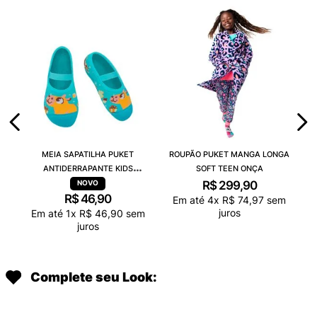
MEIA SAPATILHA PUKET
ROUPÃO PUKET MANGA LONGA
ANTIDERRAPANTE KIDS
SOFT TEEN ONÇA
CAPIVARA CHOCOLATE
R$
299
,
90
R$
46
,
90
Em até
4
x
R$
74
,
97
sem
juros
Em até
1
x
R$
46
,
90
sem
juros
Complete seu Look: