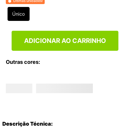
Últimas unidades!
9
º
NEW 530
10
º
VANS TÊNIS VANS ULTRARANGE
Único
ADICIONAR AO CARRINHO
Outras cores:
Descrição Técnica: