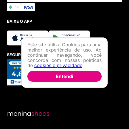
BAIXE O APP
Este site utiliza Cookies para uma
melhor experiência de uso. Ao
continuar navegando, você
SEGURANÇA E CREDIBILIDADE
concorda com nossas políticas
de
cookies e privacidade
.
Entendi