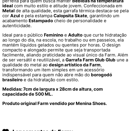
perfeita para quem busca manter
bebidas na temperatura
ideal
com muito estilo e atitude jovem. Confeccionada em
Metal
de alta qualidade, esta garrafa térmica destaca-se pela
cor
Azul
e pela estampa
Calopsita Skate
, garantindo um
acabamento
Estampado
cheio de personalidade e
autenticidade.
Ideal para o público
Feminino
e
Adulto
que curte hidratação
ao longo do dia, na escola, no trabalho ou em passeios, ela
mantém líquidos gelados ou quentes por horas. O design
compacto e alongado permite que seja transportada
facilmente, aliando praticidade ao visual único da Farm. Além
de ser versátil e reutilizável, a
Garrafa Farm Glub Glub
une a
qualidade do metal ao
design artístico da Farm
,
transformando um item simples em um acessório
indispensável para quem não abre mão do
borogodó
brasileiro
e da hidratação com estilo.
Medidas: 7cm de largura x 28cm de altura, com
capacidade de 500 ML.
Produto original Farm vendido por Menina Shoes.