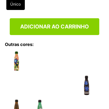
9
º
VEJA COUNTRY
Único
10
º
NEW 530
ADICIONAR AO CARRINHO
Outras cores: