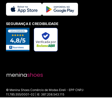
SEGURANÇA E CREDIBILIDADE
© Menina Shoes Comércio de Modas Eireli - EPP CNPJ:
11.785.555/0001-02 | IE: 387.208.543.115
Rua: General Epaminondas Teixeira Guimarães, 193 - Vila Gardiman -
Itu/SP - CEP 13309-410
ADICIONAR AO CARRINHO