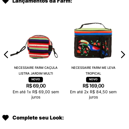
Lançamentos da Farm:
NECESSAIRE FARM CAÇULA
NECESSAIRE FARM ME LEVA
LISTRA JARDIM MULTI
TROPICAL
R$
69
,
00
R$
169
,
00
Em até
1
x
R$
69
,
00
sem
Em até
2
x
R$
84
,
50
sem
juros
juros
Complete seu Look: