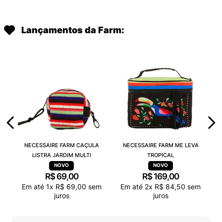
Lançamentos da Farm:
NECESSAIRE FARM CAÇULA
NECESSAIRE FARM ME LEVA
LISTRA JARDIM MULTI
TROPICAL
R$
69
,
00
R$
169
,
00
Em até
1
x
R$
69
,
00
sem
Em até
2
x
R$
84
,
50
sem
juros
juros