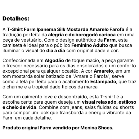
Detalhes:
A
T-Shirt Farm Ipanema Silk Mostarda Amarelo Farofa
é a
tradução perfeita da
alegria e do borogodó carioca
em uma
peça de vestuário. Com o design autêntico da
Farm
, esta
camiseta é ideal para o público
Feminino Adulto
que busca
iluminar o visual do
dia a dia
com originalidade e cor.
Confeccionada em
Algodão
de toque macio, a peça garante
o frescor necessário para os dias ensolarados e um conforto
excepcional para qualquer ocasião. A cor
Amarelo
, em um
tom mostarda solar batizado de "Amarelo Farofa", serve
como a tela perfeita para o acabamento
Estampado
, que traz
o charme e a tropicalidade típicos da marca.
Com um caimento leve e descontraído, esta T-shirt é a
escolha certa para quem deseja um
visual relaxado, estiloso
e cheio de vida
. Combine com jeans, saias fluidas ou shorts
para compor um look que transborda a energia vibrante da
Farm em cada detalhe.
Produto original Farm vendido por Menina Shoes.