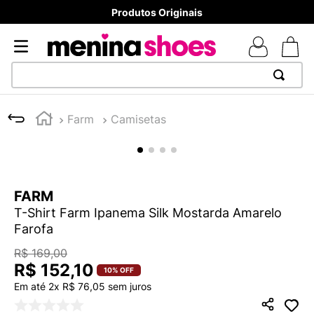
Produtos Originais
TERMOS MAIS BUSCADOS
Farm
Camisetas
1
º
TÊNIS NEWS BALANCE 530
2
º
MELISSAS MINI BABY
3
º
NEW 9060
FARM
4
º
TÊNIS VEJA WHITE
T-Shirt Farm Ipanema Silk Mostarda Amarelo
5
º
ADIDAS
Farofa
6
º
SAMBA
R$
169
,
00
R$
152
,
10
7
º
MELISSA SLIDE
10%
OFF
Em até
2
x
R$
76
,
05
sem juros
8
º
VANS TÊNIS VANS ULTRARANGE