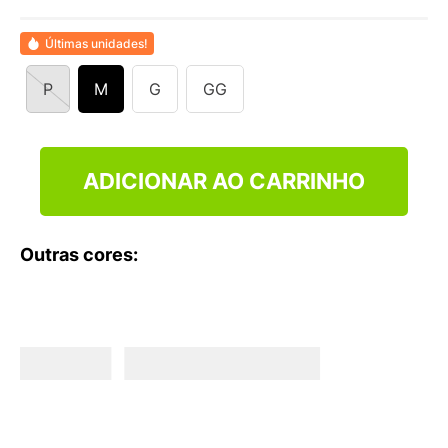
9
º
VEJA COUNTRY
10
º
NEW 530
Últimas unidades!
P
M
G
GG
ADICIONAR AO CARRINHO
Outras cores: