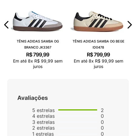
TÊNIS ADIDAS SAMBA OG
TÊNIS ADIDAS SAMBA OG BEGE
BRANCO JK3367
ID0478
R$
799
,
99
R$
799
,
99
Em até
8
x
R$
99
,
99
sem
Em até
8
x
R$
99
,
99
sem
juros
juros
Avaliações
5
estrelas
2
4
estrelas
0
3
estrelas
0
2
estrelas
0
1
estrelas
0