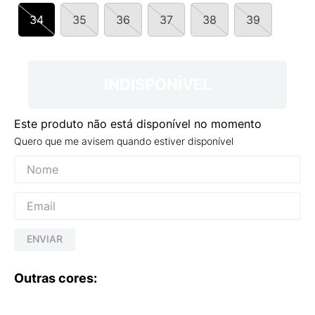
9
º
VANS TÊNIS VANS ULTRARANGE
34
35
36
37
38
39
10
º
NEW BALANCE 204L
INDISPONÍVEL
Este produto não está disponível no momento
Quero que me avisem quando estiver disponível
ENVIAR
Outras cores: