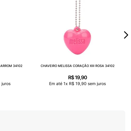
MARROM 34102
CHAVEIRO MELISSA CORAÇÃO XIII ROSA 34102
R$
19
,
90
juros
Em até
1
x
R$
19
,
90
sem juros