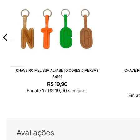
CHAVEIRO MELISSA ALFABETO CORES DIVERSAS
CHAVEIR
34191
R$
19
,
90
Em até
1
x
R$
19
,
90
sem juros
Em a
Avaliações