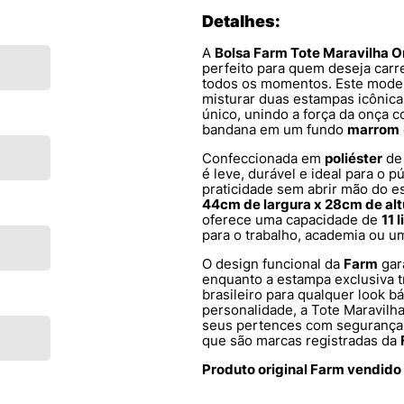
Detalhes:
A
Bolsa Farm Tote Maravilha 
perfeito para quem deseja carr
todos os momentos. Este mode
misturar duas estampas icôni
único, unindo a força da onça 
bandana em um fundo
marrom
Confeccionada em
poliéster
de 
é leve, durável e ideal para o p
praticidade sem abrir mão do 
44cm de largura x 28cm de al
oferece uma capacidade de
11 l
para o trabalho, academia ou u
O design funcional da
Farm
gar
enquanto a estampa exclusiva t
brasileiro para qualquer look b
personalidade, a Tote Maravilha
seus pertences com segurança, 
que são marcas registradas da
Produto original Farm vendido