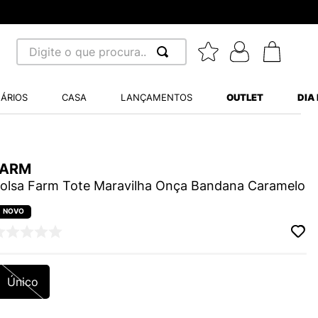
ima R$ 70,00
Digite o que procura...
 BUSCADOS
ÁRIOS
CASA
LANÇAMENTOS
OUTLET
DIA
S BALANCE 530
MINI BABY
FARM
A WHITE
olsa Farm Tote Maravilha Onça Bandana Caramelo
LIDE
S VANS ULTRARANGE
Único
TRY