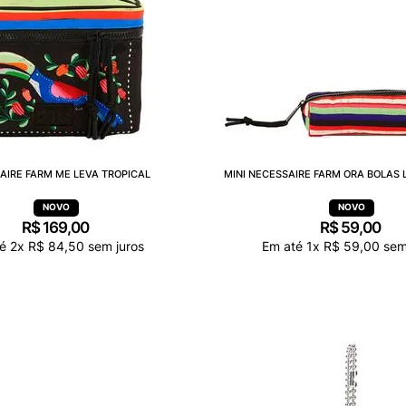
AIRE FARM ME LEVA TROPICAL
MINI NECESSAIRE FARM ORA BOLAS 
R$
169
,
00
R$
59
,
00
té
2
x
R$
84
,
50
sem juros
Em até
1
x
R$
59
,
00
sem