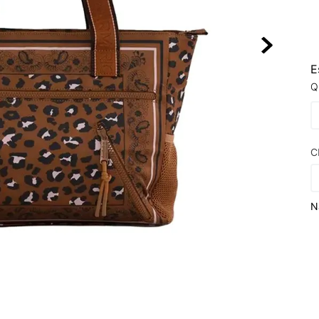
10
º
NEW 530
E
Q
C
N