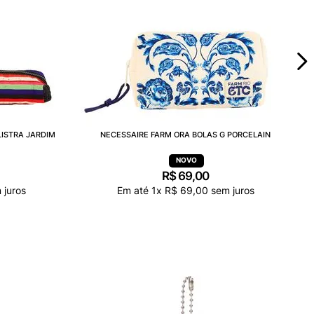
LISTRA JARDIM
NECESSAIRE FARM ORA BOLAS G PORCELAIN
R$
69
,
00
 juros
Em até
1
x
R$
69
,
00
sem juros