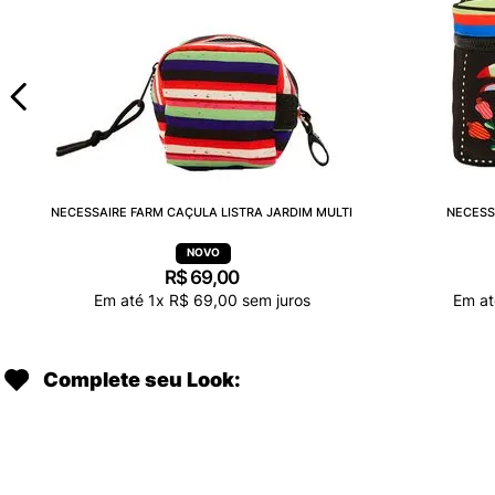
NECESSAIRE FARM CAÇULA LISTRA JARDIM MULTI
NECESS
R$
69
,
00
Em até
1
x
R$
69
,
00
sem juros
Em a
Complete seu Look: