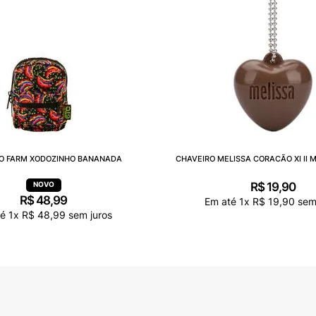
O FARM XODOZINHO BANANADA
CHAVEIRO MELISSA CORACÃO XI II 
R$
19
,
90
R$
48
,
99
Em até
1
x
R$
19
,
90
sem 
té
1
x
R$
48
,
99
sem juros