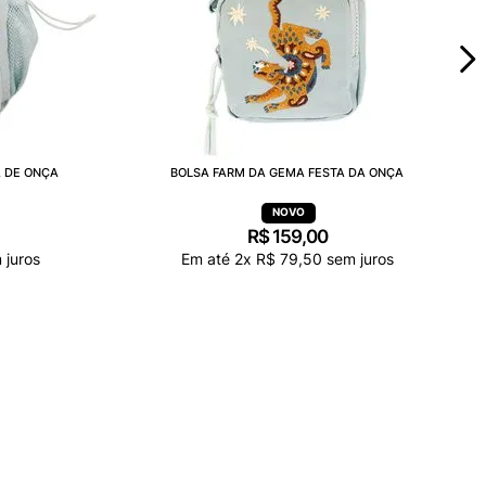
A DE ONÇA
BOLSA FARM DA GEMA FESTA DA ONÇA
R$
159
,
00
 juros
Em até
2
x
R$
79
,
50
sem juros