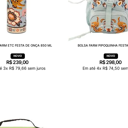
ARM ETC FESTA DE ONÇA 850 ML
BOLSA FARM PIPOQUINHA FEST
R$
239
,
00
R$
298
,
00
té
3
x
R$
79
,
66
sem juros
Em até
4
x
R$
74
,
50
sem