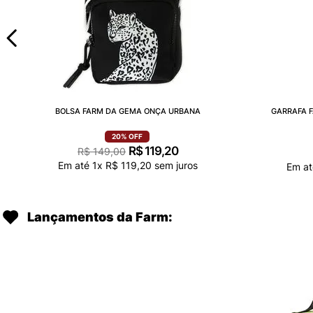
BOLSA FARM DA GEMA ONÇA URBANA
GARRAFA F
20%
OFF
R$
119
,
20
R$
149
,
00
Em até
1
x
R$
119
,
20
sem juros
Em a
Lançamentos da Farm: