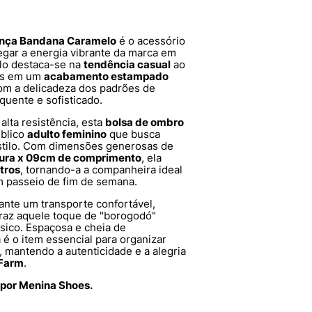
Onça Bandana Caramelo
é o acessório
egar a energia vibrante da marca em
lo destaca-se na
tendência casual
ao
cas em um
acabamento estampado
com a delicadeza dos padrões de
quente e sofisticado.
alta resistência, esta
bolsa de ombro
úblico
adulto feminino
que busca
estilo. Com dimensões generosas de
tura x 09cm de comprimento
, ela
itros
, tornando-a a companheira ideal
m passeio de fim de semana.
ante um transporte confortável,
raz aquele toque de "borogodó"
ásico. Espaçosa e cheia de
 é o item essencial para organizar
mantendo a autenticidade e a alegria
Farm
.
 por Menina Shoes.