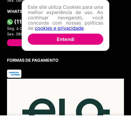
Sex. 08h00 às 17h00.
Este site utiliza Cookies para uma
WHATSAPP
melhor experiência de uso. Ao
continuar navegando, você
(11) 4380-6061
concorda com nossas políticas
de
cookies e privacidade
.
Seg. à Quin. 07h00 às 17h00.
Sex. 08h00 às 17h00.
Entendi
FALAR AGORA
FORMAS DE PAGAMENTO
INDISPONÍVEL