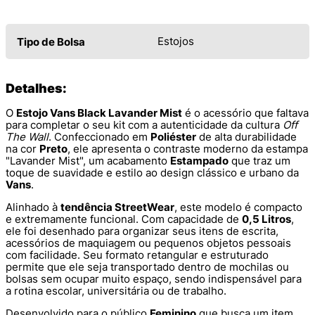
Estojos
Tipo de Bolsa
Detalhes:
O
Estojo Vans Black Lavander Mist
é o acessório que faltava
para completar o seu kit com a autenticidade da cultura
Off
The Wall
. Confeccionado em
Poliéster
de alta durabilidade
na cor
Preto
, ele apresenta o contraste moderno da estampa
"Lavander Mist", um acabamento
Estampado
que traz um
toque de suavidade e estilo ao design clássico e urbano da
Vans
.
Alinhado à
tendência StreetWear
, este modelo é compacto
e extremamente funcional. Com capacidade de
0,5 Litros
,
ele foi desenhado para organizar seus itens de escrita,
acessórios de maquiagem ou pequenos objetos pessoais
com facilidade. Seu formato retangular e estruturado
permite que ele seja transportado dentro de mochilas ou
bolsas sem ocupar muito espaço, sendo indispensável para
a rotina escolar, universitária ou de trabalho.
Desenvolvido para o público
Feminino
que busca um item