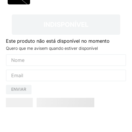
9
º
NEW 530
10
º
VANS TÊNIS VANS ULTRARANGE
INDISPONÍVEL
Este produto não está disponível no momento
Quero que me avisem quando estiver disponível
ENVIAR