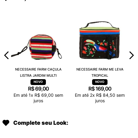
NECESSAIRE FARM CAÇULA
NECESSAIRE FARM ME LEVA
LISTRA JARDIM MULTI
TROPICAL
R$
69
,
00
R$
169
,
00
Em até
1
x
R$
69
,
00
sem
Em até
2
x
R$
84
,
50
sem
juros
juros
Complete seu Look: