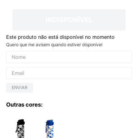
9
º
VANS TÊNIS VANS ULTRARANGE
10
º
NEW BALANCE 204L
INDISPONÍVEL
Este produto não está disponível no momento
Quero que me avisem quando estiver disponível
ENVIAR
Outras cores: