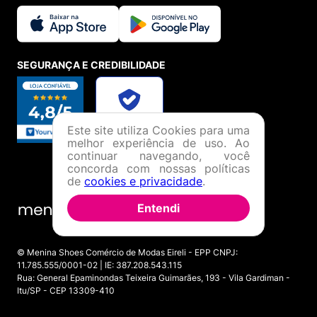
SEGURANÇA E CREDIBILIDADE
Este site utiliza Cookies para uma
melhor experiência de uso. Ao
continuar navegando, você
concorda com nossas políticas
de
cookies e privacidade
.
Entendi
© Menina Shoes Comércio de Modas Eireli - EPP CNPJ:
11.785.555/0001-02 | IE: 387.208.543.115
Rua: General Epaminondas Teixeira Guimarães, 193 - Vila Gardiman -
Itu/SP - CEP 13309-410