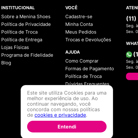
INSTITUCIONAL
VOCÊ
ATEN
Sobre a Menina Shoes
Cadastre-se
(11
Política de Privacidade
Minha Conta
Seg. à
Política de Troca
Meus Pedidos
Sex. 
Política de Entrega
Trocas e Devoluções
WHA
Lojas Físicas
AJUDA
(
Programa de Fidelidade
Como Comprar
Seg. à
Blog
Sex. 
Formas de Pagamento
Política de Troca
Dúvidas Frequentes
Este site utiliza Cookies para uma
melhor experiência de uso. Ao
continuar navegando, você
concorda com nossas políticas
de
cookies e privacidade
.
Entendi