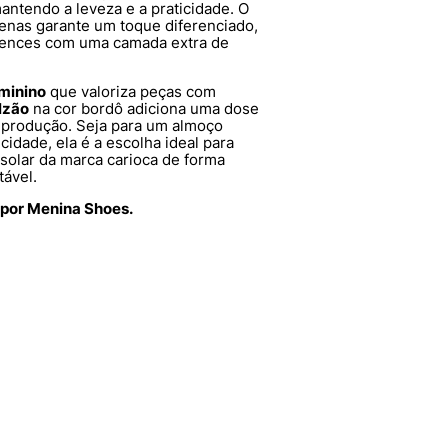
mantendo a leveza e a praticidade. O
nas garante um toque diferenciado,
ences com uma camada extra de
minino
que valoriza peças com
lzão
na cor bordô adiciona uma dose
r produção. Seja para um almoço
cidade, ela é a escolha ideal para
solar da marca carioca de forma
tável.
 por Menina Shoes.