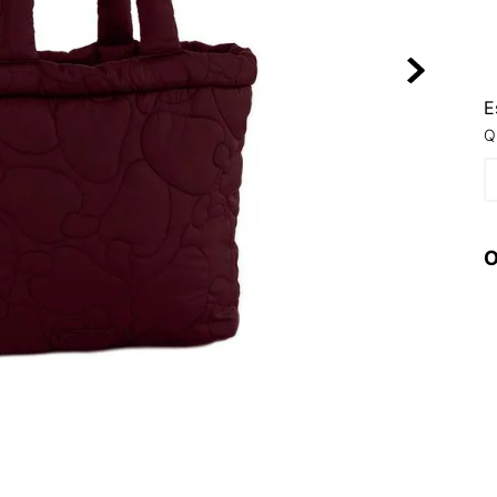
10
º
NEW 530
E
Q
O