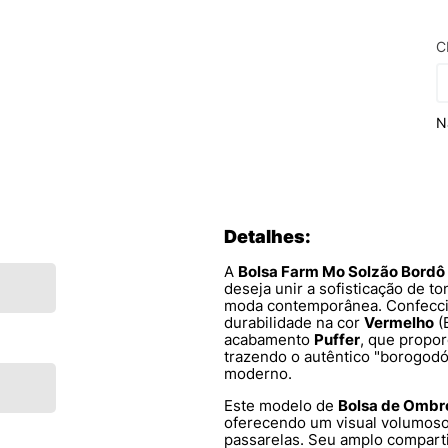
C
N
Detalhes:
A
Bolsa Farm Mo Solzão Bordô
deseja unir a sofisticação de 
moda contemporânea. Confecc
durabilidade na cor
Vermelho
(
acabamento
Puffer
, que propor
trazendo o autêntico "borogod
moderno.
Este modelo de
Bolsa de Ombr
oferecendo um visual volumoso 
passarelas. Seu amplo compart