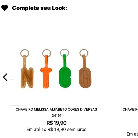
Complete seu Look:
CHAVEIRO MELISSA ALFABETO CORES DIVERSAS
CHAVEIR
34191
R$
19
,
90
Em até
1
x
R$
19
,
90
sem juros
Em a