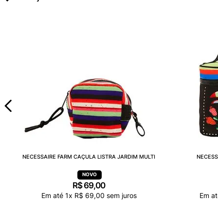
NECESSAIRE FARM CAÇULA LISTRA JARDIM MULTI
NECESS
R$
69
,
00
Em até
1
x
R$
69
,
00
sem juros
Em a