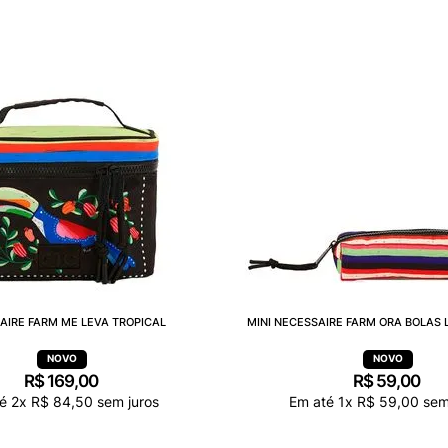
AIRE FARM ME LEVA TROPICAL
MINI NECESSAIRE FARM ORA BOLAS 
R$
169
,
00
R$
59
,
00
té
2
x
R$
84
,
50
sem juros
Em até
1
x
R$
59
,
00
sem