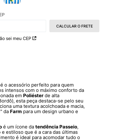
EP
CALCULAR O FRETE
ão sei meu CEP
é o acessório perfeito para quem
tons intensos com o máximo conforto da
ionada em
Poliéster
de alta
Bordô), esta peça destaca-se pelo seu
ciona uma textura acolchoada e macia,
ó" da
Farm
para um design urbano e
o
é um ícone da
tendência Passeio
,
e estiloso que é a cara das últimas
imento é ideal para acomodar tudo o