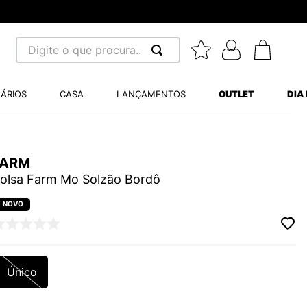
Digite o que procura...
 BUSCADOS
ÁRIOS
CASA
LANÇAMENTOS
OUTLET
DIA
S BALANCE 530
MINI BABY
FARM
A WHITE
olsa Farm Mo Solzão Bordô
LIDE
S VANS ULTRARANGE
Único
TRY