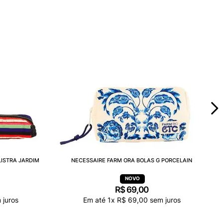
LISTRA JARDIM
NECESSAIRE FARM ORA BOLAS G PORCELAIN
R$
69
,
00
 juros
Em até
1
x
R$
69
,
00
sem juros