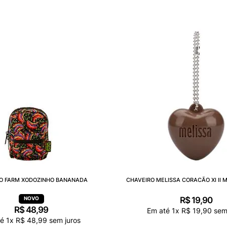
O FARM XODOZINHO BANANADA
CHAVEIRO MELISSA CORACÃO XI II 
R$
19
,
90
R$
48
,
99
Em até
1
x
R$
19
,
90
sem 
té
1
x
R$
48
,
99
sem juros