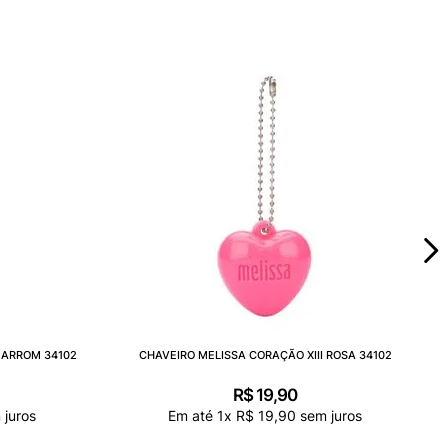
MARROM 34102
CHAVEIRO MELISSA CORAÇÃO XIII ROSA 34102
R$
19
,
90
juros
Em até
1
x
R$
19
,
90
sem juros