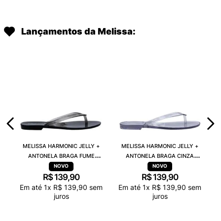
Lançamentos da Melissa:
MELISSA HARMONIC JELLY +
MELISSA HARMONIC JELLY +
ANTONELA BRAGA FUME
ANTONELA BRAGA CINZA
TRANSPARENTE 38263
TRANSPARENTE 38263
R$
139
,
90
R$
139
,
90
Em até
1
x
R$
139
,
90
sem
Em até
1
x
R$
139
,
90
sem
juros
juros