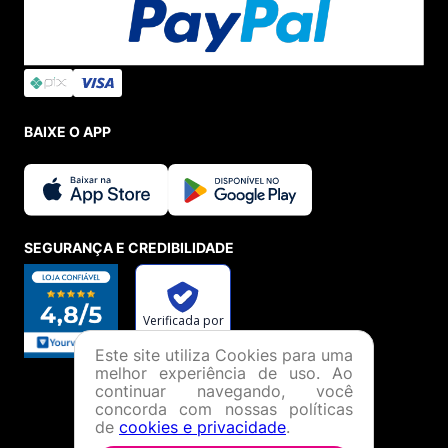
BAIXE O APP
SEGURANÇA E CREDIBILIDADE
Este site utiliza Cookies para uma
melhor experiência de uso. Ao
continuar navegando, você
concorda com nossas políticas
de
cookies e privacidade
.