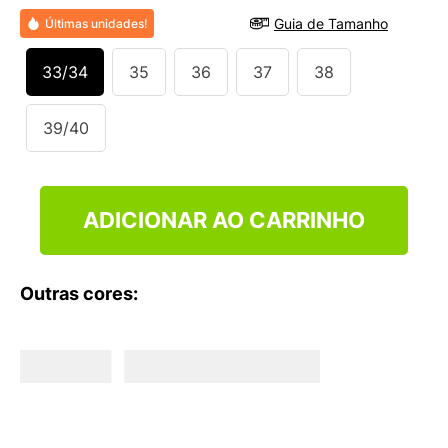
9
º
VEJA COUNTRY
Guia de Tamanho
Últimas unidades!
10
º
NEW 530
33/34
35
36
37
38
39/40
ADICIONAR AO CARRINHO
Outras cores: