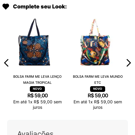
Complete seu Look:
BOLSA FARM ME LEVA LENÇO
BOLSA FARM ME LEVA MUNDO
MAGIA TROPICAL
ETC
R$
59
,
00
R$
59
,
00
Em até
1
x
R$
59
,
00
sem
Em até
1
x
R$
59
,
00
sem
juros
juros
Avaliações