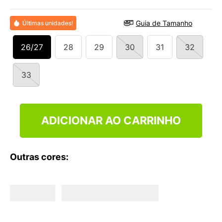
9
º
NEW 530
10
º
VEJA COUNTRY
Guia de Tamanho
Últimas unidades!
26/27
28
29
30
31
32
33
ADICIONAR AO CARRINHO
Outras cores: