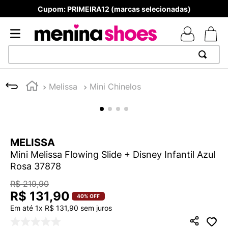
Cupom: PRIMEIRA12 (marcas selecionadas)
TERMOS MAIS BUSCADOS
Melissa
Mini Chinelos
1
º
TÊNIS NEWS BALANCE 530
2
º
MELISSAS MINI BABY
3
º
TÊNIS VEJA WHITE
MELISSA
4
º
NEW 9060
Mini Melissa Flowing Slide + Disney Infantil Azul
5
º
ADIDAS
Rosa 37878
6
º
SAMBA
R$
219
,
90
R$
131
,
90
7
º
MELISSA SLIDE
40%
OFF
Em até
1
x
R$
131
,
90
sem juros
8
º
VANS TÊNIS VANS ULTRARANGE