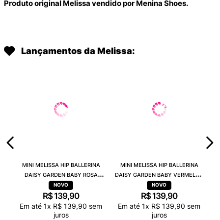
Produto original Melissa vendido por Menina Shoes.
Lançamentos da Melissa:
MINI MELISSA HIP BALLERINA
MINI MELISSA HIP BALLERINA
DAISY GARDEN BABY ROSA
DAISY GARDEN BABY VERMELHO
PRETO 38115
PRETO 38115
R$
139
,
90
R$
139
,
90
Em até
1
x
R$
139
,
90
sem
Em até
1
x
R$
139
,
90
sem
juros
juros