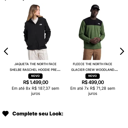
JAQUETA THE NORTH FACE
FLEECE THE NORTH FACE
SHELBE RASCHEL HOODIE PRETO
GLACIER CREW WOODLAND
84JJ4H0
VERDE A023NBRI
R$
1
.
499
,
00
R$
499
,
00
Em até
8
x
R$
187
,
37
sem
Em até
7
x
R$
71
,
28
sem
juros
juros
Complete seu Look: