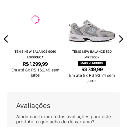
TÊNIS NEW BALANCE 9060
TÊNIS NEW BALANCE 530
U9060ECA
MR530CK
R$
1
.
299
,
99
R$
749
,
99
Em até
8
x
R$
162
,
49
sem
juros
Em até
8
x
R$
93
,
74
sem
juros
Avaliações
Ainda não foram feitas avaliações para este
produto, o que acha de deixar uma?