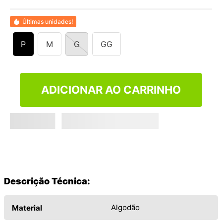
9
º
VEJA COUNTRY
10
º
NEW 530
Últimas unidades!
P
M
G
GG
ADICIONAR AO CARRINHO
Descrição Técnica:
Algodão
Material