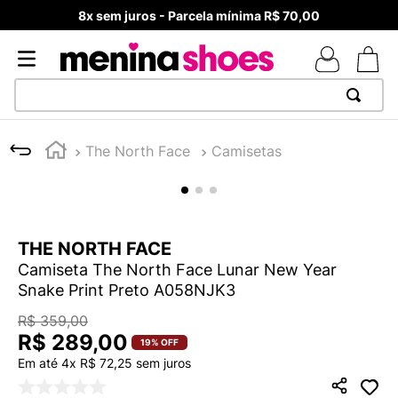
8x sem juros - Parcela mínima R$ 70,00
TERMOS MAIS BUSCADOS
The North Face
Camisetas
1
º
TÊNIS NEWS BALANCE 530
2
º
MELISSAS MINI BABY
3
º
NEW 9060
THE NORTH FACE
4
º
TÊNIS VEJA WHITE
Camiseta The North Face Lunar New Year
5
º
ADIDAS
Snake Print Preto A058NJK3
6
º
SAMBA
R$
359
,
00
R$
289
,
00
7
º
MELISSA SLIDE
19%
OFF
Em até
4
x
R$
72
,
25
sem juros
8
º
VANS TÊNIS VANS ULTRARANGE