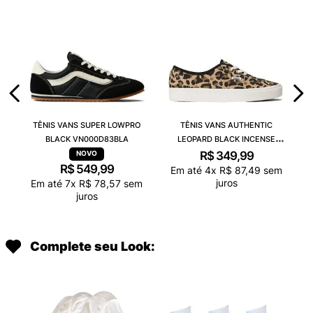
TÊNIS VANS SUPER LOWPRO
TÊNIS VANS AUTHENTIC
BLACK VN000D83BLA
LEOPARD BLACK INCENSE
VN000D6GGR4
R$
349
,
99
R$
549
,
99
Em até
4
x
R$
87
,
49
sem
juros
Em até
7
x
R$
78
,
57
sem
juros
Complete seu Look: