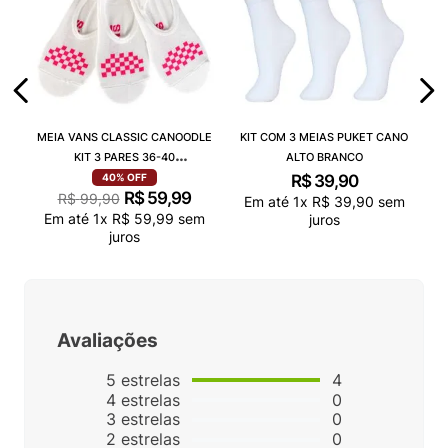
MEIA VANS CLASSIC CANOODLE
KIT COM 3 MEIAS PUKET CANO
KIT 3 PARES 36-40
ALTO BRANCO
VN000QCAJU4
R$
39
,
90
40%
OFF
R$
59
,
99
R$
99
,
90
Em até
1
x
R$
39
,
90
sem
Em até
1
x
R$
59
,
99
sem
juros
juros
Avaliações
5
estrelas
4
4
estrelas
0
3
estrelas
0
2
estrelas
0