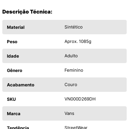
Descrição Técnica:
Sintético
Material
Aprox. 1085g
Peso
Adulto
Idade
Feminino
Gênero
Couro
Acabamento
VN000D269DH
SKU
Vans
Marca
StreetWear
Tendência