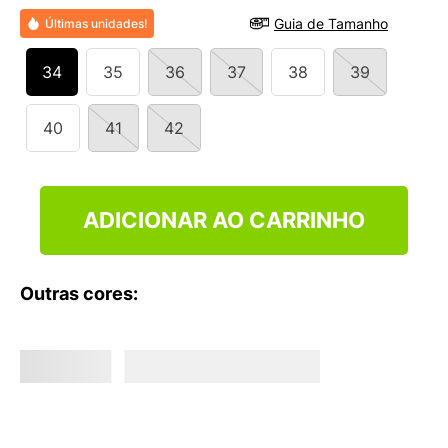
9
º
VANS TÊNIS VANS ULTRARANGE
Guia de Tamanho
Últimas unidades!
10
º
NEW BALANCE 204L
34
35
36
37
38
39
40
41
42
ADICIONAR AO CARRINHO
Outras cores: