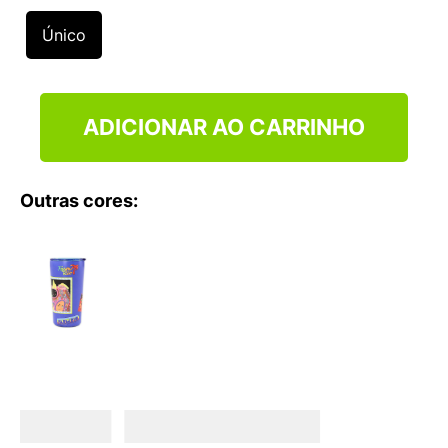
9
º
VANS TÊNIS VANS ULTRARANGE
Único
10
º
NEW BALANCE 204L
ADICIONAR AO CARRINHO
Outras cores: