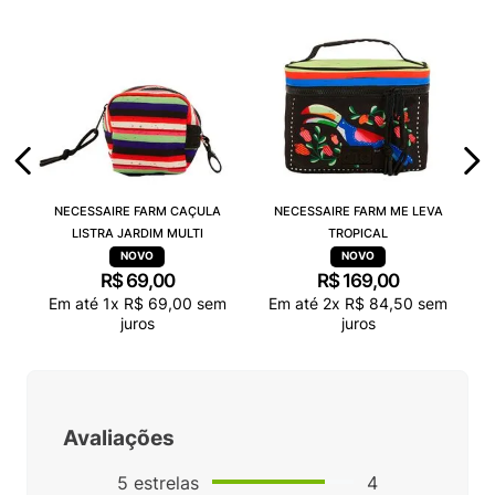
NECESSAIRE FARM CAÇULA
NECESSAIRE FARM ME LEVA
LISTRA JARDIM MULTI
TROPICAL
R$
69
,
00
R$
169
,
00
Em até
1
x
R$
69
,
00
sem
Em até
2
x
R$
84
,
50
sem
juros
juros
Avaliações
5
estrelas
4