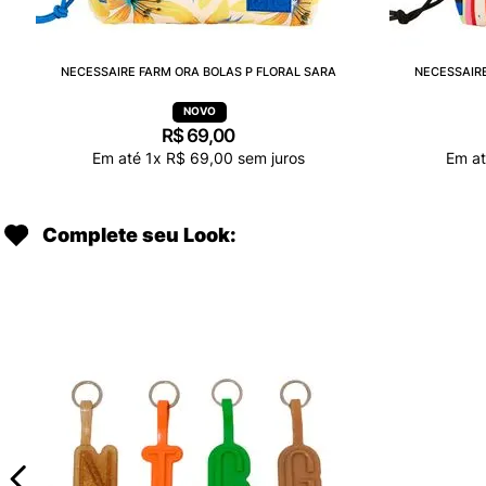
NECESSAIRE FARM ORA BOLAS P FLORAL SARA
NECESSAIRE
R$
69
,
00
Em até
1
x
R$
69
,
00
sem juros
Em a
Complete seu Look: