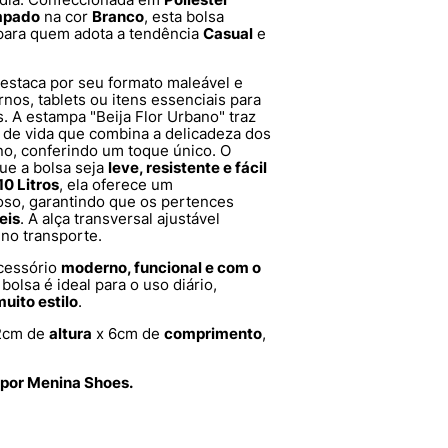
mpado
na cor
Branco
, esta bolsa
 para quem adota a tendência
Casual
e
estaca por seu formato maleável e
rnos, tablets ou itens essenciais para
s. A estampa "Beija Flor Urbano" traz
 de vida que combina a delicadeza dos
, conferindo um toque único. O
ue a bolsa seja
leve, resistente e fácil
10 Litros
, ela oferece um
oso, garantindo que os pertences
eis
. A alça transversal ajustável
no transporte.
cessório
moderno, funcional e com o
bolsa é ideal para o uso diário,
uito estilo
.
2cm de
altura
x 6cm de
comprimento
,
 por Menina Shoes.