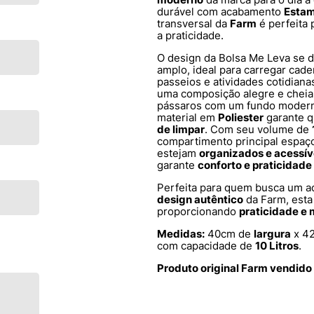
durável com acabamento
Esta
transversal da
Farm
é perfeita
a praticidade.
O design da Bolsa Me Leva se d
amplo, ideal para carregar cade
passeios e atividades cotidiana
uma composição alegre e cheia
pássaros com um fundo moderno
material em
Poliester
garante q
de limpar
. Com seu volume de
compartimento principal espaç
estejam
organizados e acessív
garante
conforto e praticidade
Perfeita para quem busca um a
design autêntico
da Farm, esta 
proporcionando
praticidade e m
Medidas:
40cm de
largura
x 4
com capacidade de
10 Litros
.
Produto original Farm vendido