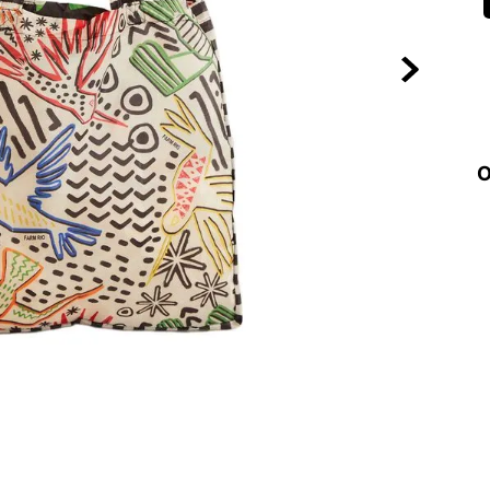
10
º
VEJA COUN
O