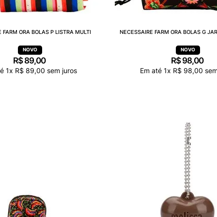
 FARM ORA BOLAS P LISTRA MULTI
NECESSAIRE FARM ORA BOLAS G JA
R$
89
,
00
R$
98
,
00
té
1
x
R$
89
,
00
sem juros
Em até
1
x
R$
98
,
00
sem