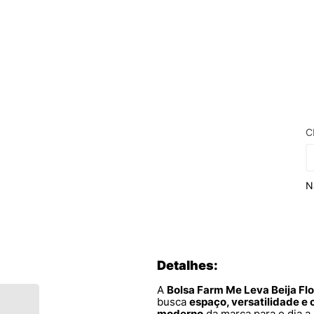
C
N
Detalhes:
A
Bolsa Farm Me Leva Beija Fl
busca
espaço, versatilidade e 
moderno
da marca para o dia a