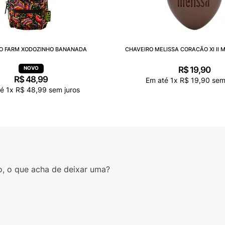
O FARM XODOZINHO BANANADA
CHAVEIRO MELISSA CORACÃO XI II 
R$
19
,
90
R$
48
,
99
Em até
1
x
R$
19
,
90
sem 
té
1
x
R$
48
,
99
sem juros
o, o que acha de deixar uma?