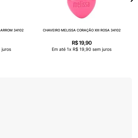
MARROM 34102
CHAVEIRO MELISSA CORAÇÃO XIII ROSA 34102
R$
19
,
90
juros
Em até
1
x
R$
19
,
90
sem juros