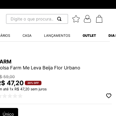
Digite o que procura...
 BUSCADOS
ÁRIOS
CASA
LANÇAMENTOS
OUTLET
DIA
S BALANCE 530
MINI BABY
A WHITE
FARM
olsa Farm Me Leva Beija Flor Urbano
$
59
,
00
R$
47
,
20
20%
OFF
m até
1
x
R$
47
,
20
sem juros
LIDE
S VANS ULTRARANGE
Único