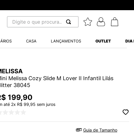
Digite o que procura...
 BUSCADOS
ÁRIOS
CASA
LANÇAMENTOS
OUTLET
DIA
S BALANCE 530
A WHITE
MELISSA
MINI BABY
ini Melissa Cozy Slide M Lover II Infantil Lilás
litter 38045
R$
199
,
90
m até
2
x
R$
99
,
95
sem juros
LIDE
S VANS ULTRARANGE
Guia de Tamanho