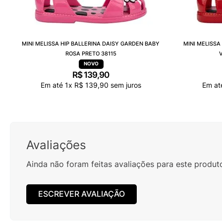
MINI MELISSA HIP BALLERINA DAISY GARDEN BABY
MINI MELISSA
ROSA PRETO 38115
R$
139
,
90
Em até
1
x
R$
139
,
90
sem juros
Em a
Avaliações
Ainda não foram feitas avaliações para este produt
ESCREVER AVALIAÇÃO