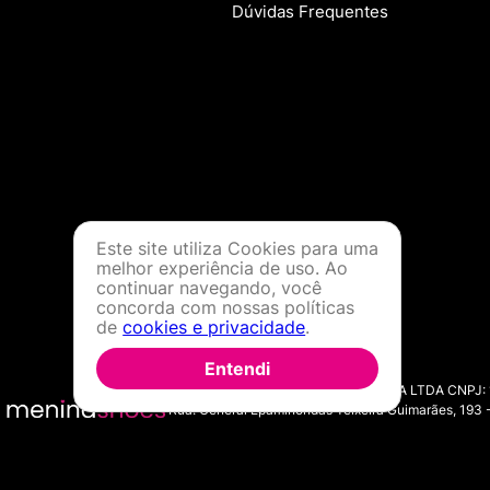
Dúvidas Frequentes
Este site utiliza Cookies para uma
melhor experiência de uso. Ao
continuar navegando, você
concorda com nossas políticas
de
cookies e privacidade
.
Entendi
MENINA SHOES COMERCIO DE MODA LTDA CNPJ: 11.7
Rua: General Epaminondas Teixeira Guimarães, 193 