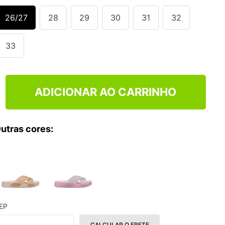
NCE 204L
26/27
28
29
30
31
32
33
ADICIONAR AO CARRINHO
utras cores:
EP
CALCULAR O FRETE