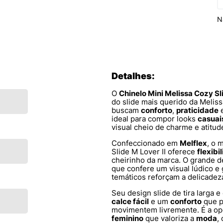
N
Detalhes:
O
Chinelo Mini Melissa Cozy Sl
do slide mais querido da Melis
buscam
conforto
,
praticidade
e
ideal para compor looks
casuai
visual cheio de charme e atitud
Confeccionado em
Melflex
, o 
Slide M Lover II oferece
flexibi
cheirinho da marca. O grande 
que confere um visual lúdico e
temáticos reforçam a delicadez
Seu design slide de tira larga
calce fácil
e um
conforto
que p
movimentem livremente. É a opç
feminino
que valoriza a
moda
,