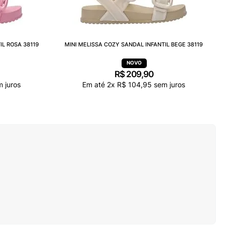
IL ROSA 38119
MINI MELISSA COZY SANDAL INFANTIL BEGE 38119
R$
209
,
90
 juros
Em até
2
x
R$
104
,
95
sem juros