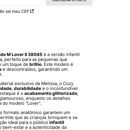
ão sei meu CEP
ide M Lover II 38045
é a versão infantil
sa, perfeito para as pequenas que
 um toque de
brilho
. Este modelo é
s
e descontraídos, garantindo um
e.
material exclusivo da Melissa, o Cozy
lidade
,
durabilidade
e o inconfundível
destaque é o
acabamento glitterizado
,
 glamouroso, enquanto os detalhes
a do modelo "Lover".
 e o formato anatômico garantem um
ermite que as crianças brinquem e se
ão ideal para o público
infantil
 o bem-estar e a autenticidade da