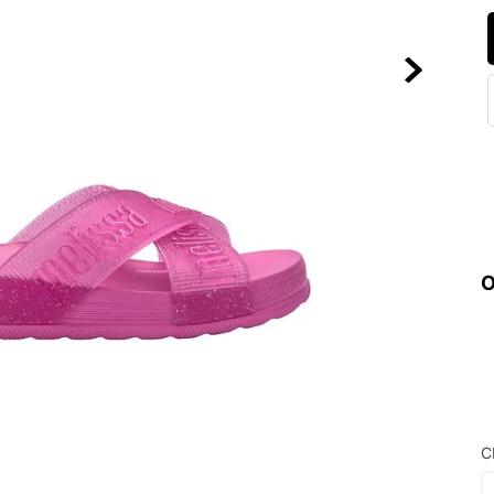
10
º
NEW BALA
O
C