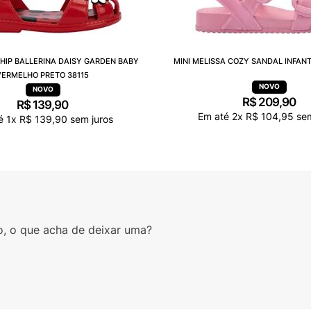
 HIP BALLERINA DAISY GARDEN BABY
MINI MELISSA COZY SANDAL INFANT
VERMELHO PRETO 38115
R$
209
,
90
R$
139
,
90
Em até
2
x
R$
104
,
95
sem
té
1
x
R$
139
,
90
sem juros
o, o que acha de deixar uma?