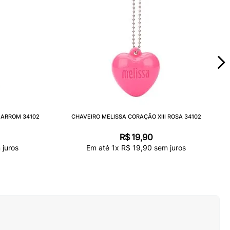
MARROM 34102
CHAVEIRO MELISSA CORAÇÃO XIII ROSA 34102
R$
19
,
90
juros
Em até
1
x
R$
19
,
90
sem juros