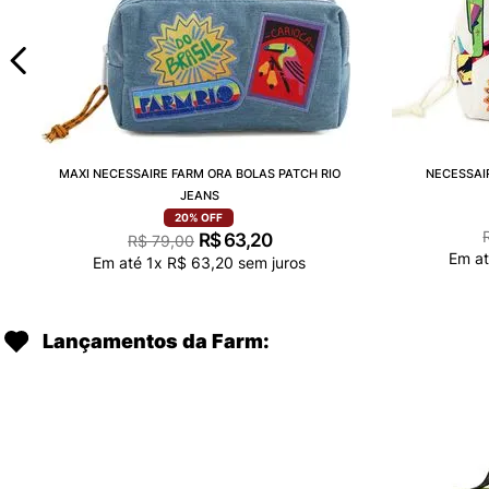
MAXI NECESSAIRE FARM ORA BOLAS PATCH RIO
NECESSAI
JEANS
20%
OFF
R$
63
,
20
R$
79
,
00
Em a
Em até
1
x
R$
63
,
20
sem juros
Lançamentos da Farm: