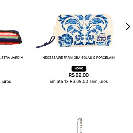
LISTRA JARDIM
NECESSAIRE FARM ORA BOLAS G PORCELAIN
R$
69
,
00
 juros
Em até
1
x
R$
69
,
00
sem juros