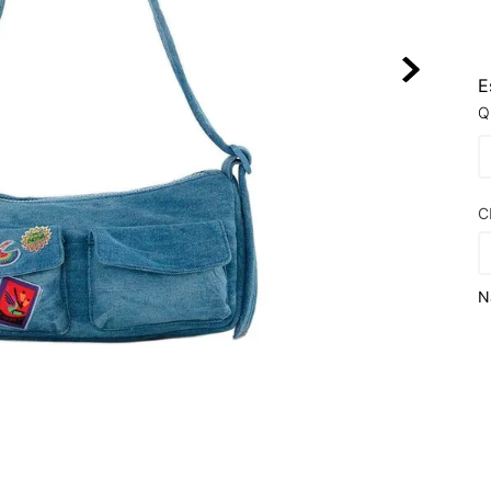
10
º
NEW BALA
E
Q
C
N