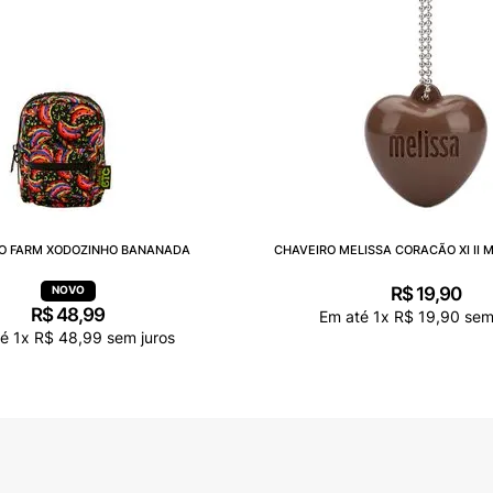
O FARM XODOZINHO BANANADA
CHAVEIRO MELISSA CORACÃO XI II 
R$
19
,
90
R$
48
,
99
Em até
1
x
R$
19
,
90
sem 
té
1
x
R$
48
,
99
sem juros