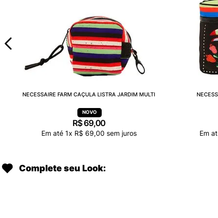
NECESSAIRE FARM CAÇULA LISTRA JARDIM MULTI
NECESS
R$
69
,
00
Em até
1
x
R$
69
,
00
sem juros
Em a
Complete seu Look: