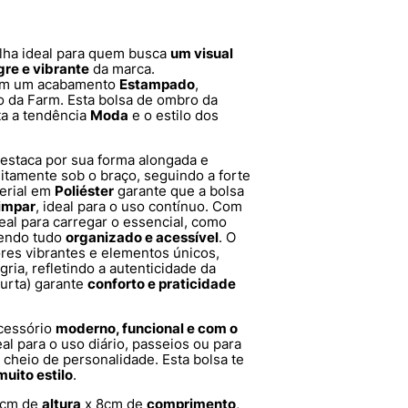
lha ideal para quem busca
um visual
egre e vibrante
da marca.
m um acabamento
Estampado
,
vo da Farm. Esta bolsa de ombro da
ta a tendência
Moda
e o estilo dos
estaca por sua forma alongada e
itamente sob o braço, seguindo a forte
terial em
Poliéster
garante que a bolsa
limpar
, ideal para o uso contínuo. Com
ideal para carregar o essencial, como
tendo tudo
organizado e acessível
. O
ores vibrantes e elementos únicos,
gria, refletindo a autenticidade da
curta) garante
conforto e praticidade
cessório
moderno, funcional e com o
al para o uso diário, passeios ou para
cheio de personalidade. Esta bolsa te
muito estilo
.
3cm de
altura
x 8cm de
comprimento
,