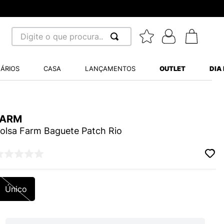
Digite o que procura...
 BUSCADOS
ÁRIOS
CASA
LANÇAMENTOS
OUTLET
DIA
S BALANCE 530
A WHITE
FARM
MINI BABY
olsa Farm Baguete Patch Rio
LIDE
Único
S VANS ULTRARANGE