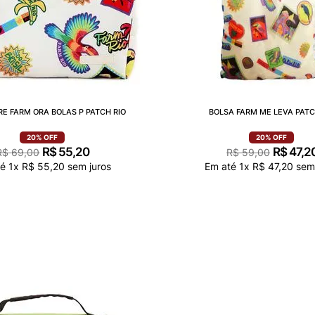
RE FARM ORA BOLAS P PATCH RIO
BOLSA FARM ME LEVA PATC
20%
OFF
20%
OFF
R$
55
,
20
R$
47
,
2
R$
69
,
00
R$
59
,
00
té
1
x
R$
55
,
20
sem juros
Em até
1
x
R$
47
,
20
sem 