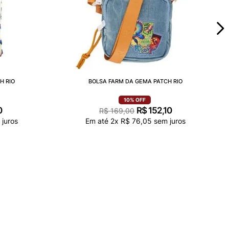
H RIO
BOLSA FARM DA GEMA PATCH RIO
10%
OFF
0
R$
152
,
10
R$
169
,
00
juros
Em até
2
x
R$
76
,
05
sem juros