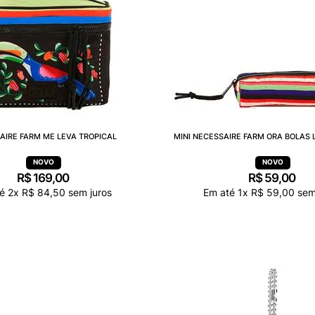
AIRE FARM ME LEVA TROPICAL
MINI NECESSAIRE FARM ORA BOLAS 
R$
169
,
00
R$
59
,
00
té
2
x
R$
84
,
50
sem juros
Em até
1
x
R$
59
,
00
sem