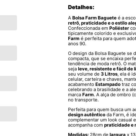
Detalhes:
A
Bolsa Farm Baguete
é a esco
retrô, praticidade e o estilo al
Confeccionada em
Poliéster
co
tipicamente colorido e exclusi
Farm
é perfeita para quem ado
anos 90.
O design da Bolsa Baguete se d
compacta, que se encaixa perfe
tendência de moda retrô. O ma
seja
leve, resistente e fácil de 
seu volume de
3 Litros
, ela é 
celular, carteira e chaves, man
acabamento
Estampado
traz c
celebrando a brasilidade e a ale
marca
Farm
. A alça de ombro (
no transporte.
Perfeita para quem busca um a
design autêntico
da Farm, é ide
complementar um look casual e 
acompanha com
praticidade e 
Medidas:
28cm de
largura
x 1