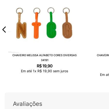
CHAVEIRO MELISSA ALFABETO CORES DIVERSAS
CHAVEIR
34191
R$
19
,
90
Em até
1
x
R$
19
,
90
sem juros
Em a
Avaliações