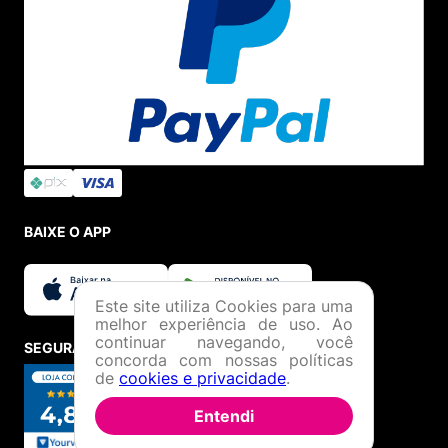
BAIXE O APP
Este site utiliza Cookies para uma
melhor experiência de uso. Ao
continuar navegando, você
SEGURANÇA E CREDIBILIDADE
concorda com nossas políticas
de
cookies e privacidade
.
Entendi