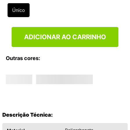
9
º
NEW 530
Único
10
º
VANS TÊNIS VANS ULTRARANGE
ADICIONAR AO CARRINHO
Outras cores:
Descrição Técnica: