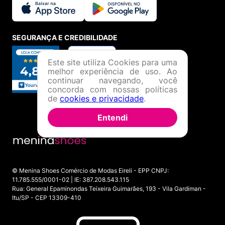
SEGURANÇA E CREDIBILIDADE
Este site utiliza Cookies para uma
melhor experiência de uso. Ao
continuar navegando, você
concorda com nossas políticas
de
cookies e privacidade
.
Entendi
© Menina Shoes Comércio de Modas Eireli - EPP CNPJ:
11.785.555/0001-02 | IE: 387.208.543.115
Rua: General Epaminondas Teixeira Guimarães, 193 - Vila Gardiman -
Itu/SP - CEP 13309-410