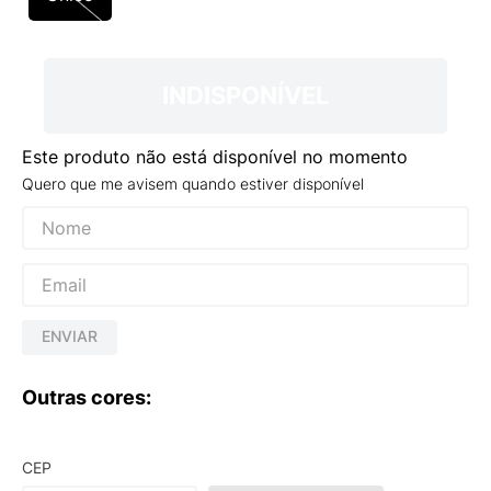
9
º
VEJA COUNTRY
10
º
NEW 530
INDISPONÍVEL
Este produto não está disponível no momento
Quero que me avisem quando estiver disponível
ENVIAR
Outras cores:
CEP