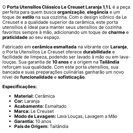
O
Porta Utensílios Clássico Le Creuset Laranja 1,1 L
é a peça
perfeita para quem busca
organização
,
elegância
e um
toque de
estilo
na sua cozinha. Com o design icônico da Le
Creuset e a qualidade superior da cerâmica, este porta
utensílios é ideal para manter seus utensílios de cozinha
favoritos sempre à mão, adicionando um toque de
charme
e
praticidade
ao seu espaço.
Fabricado em
cerâmica esmaltada
na vibrante cor
Laranja
,
o Porta Utensílios Le Creuset oferece
durabilidade
e
facilidade de limpeza, podendo ser lavado à mão ou em lava-
louças. Sua garantia de
10 anos
e a origem na
Tailândia
reforçam sua qualidade. Com este porta utensílios, sua
bancada e suas preparações culinárias ganharão um novo
nível de
funcionalidade
e
sofisticação
.
Especificações:
Material:
Cerâmica
Cor:
Laranja
Acabamento:
Esmaltado
Marca:
Le Creuset
Modo de Lavagem:
Lava Louças, Lavagem a Mão
Garantia:
10 anos
País de Origem:
Tailândia