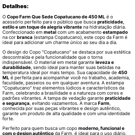
Detalhes:
O
Copo Farm Que Sede Copatucano de 450 ML
é o
acessório perfeito para o público que busca
praticidade,
estilo e um toque de alegria vibrante
na hidratação diária.
Confeccionado em
metal
com um acabamento
estampado
na cor
branca
(estampa Copatucano), este copo da Farm é
ideal para adicionar um charme único ao seu dia a dia.
O design do Copo "Copatucano" se destaca por sua estética
descontraída e pela funcionalidade que o torna
indispensável. O material em metal garante
leveza e
durabilidade
, sendo ideal para manter suas bebidas na
temperatura ideal por mais tempo. Sua capacidade de
450
ML
é perfeita para acompanhar você no trabalho, academia,
faculdade, passeios ou em qualquer aventura. A estampa
"Copatucano" traz elementos lúdicos e característicos da
Farm, celebrando a brasilidade e a natureza com cores e
padrões vibrantes. A tampa de vedação garante
praticidade
e segurança
, evitando vazamentos. A marca
Farm
,
conhecida por suas peças vibrantes e design autêntico,
garante um produto de alta qualidade e com uma identidade
forte.
Perfeito para quem busca um copo
moderno, funcional e
com o design autêntico
da Farm, é ideal para o uso diário,