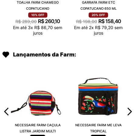
TOALHA FARM CHAMEGO
GARRAFA FARM ETC
COPATUCANO
COPATUCANO 650 ML
10%
OFF
20%
OFF
R$
260
,
10
R$
158
,
40
R$
289
,
00
R$
198
,
00
Em até
3
x
R$
86
,
70
sem
Em até
2
x
R$
79
,
20
sem
juros
juros
Lançamentos da Farm:
NECESSAIRE FARM CAÇULA
NECESSAIRE FARM ME LEVA
LISTRA JARDIM MULTI
TROPICAL