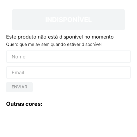
9
º
NEW 530
10
º
VANS TÊNIS VANS ULTRARANGE
INDISPONÍVEL
Este produto não está disponível no momento
Quero que me avisem quando estiver disponível
ENVIAR
Outras cores: