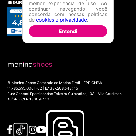
SEGURANÇA E CREDIBILIDADE
melhor experiência de uso. Ao
continuar navegando, você
concorda com nossas políticas
de
cookies e privacidade
.
Entendi
© Menina Shoes Comércio de Modas Eireli - EPP CNPJ:
11.785.555/0001-02 | IE: 387.208.543.115
Rua: General Epaminondas Teixeira Guimarães, 193 - Vila Gardiman -
Itu/SP - CEP 13309-410