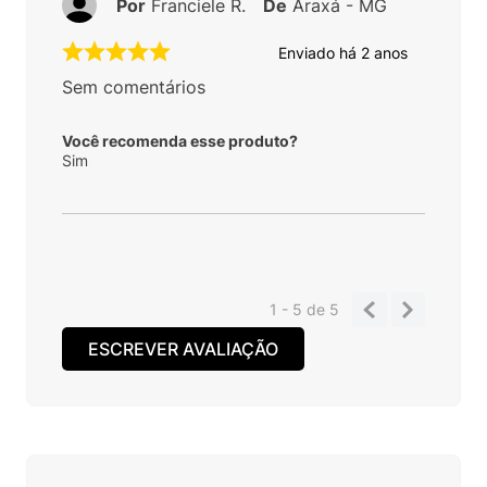
Por
Franciele R.
De
Araxá - MG
Enviado há
2 anos
Sem comentários
Você recomenda esse produto?
Sim
1 - 5
de
5
ESCREVER AVALIAÇÃO