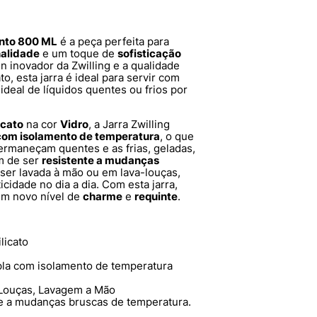
ento 800 ML
é a peça perfeita para
nalidade
e um toque de
sofisticação
n inovador da Zwilling e a qualidade
to, esta jarra é ideal para servir com
ideal de líquidos quentes ou frios por
icato
na cor
Vidro
, a Jarra Zwilling
com isolamento de temperatura
, o que
rmaneçam quentes e as frias, geladas,
m de ser
resistente a mudanças
 ser lavada à mão ou em lava-louças,
icidade no dia a dia. Com esta jarra,
um novo nível de
charme
e
requinte
.
licato
la com isolamento de temperatura
Louças, Lavagem a Mão
e a mudanças bruscas de temperatura.