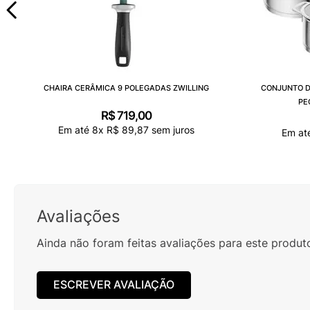
CHAIRA CERÂMICA 9 POLEGADAS ZWILLING
CONJUNTO D
PE
R$
719
,
00
Em até
8
x
R$
89
,
87
sem juros
Em at
Avaliações
Ainda não foram feitas avaliações para este produt
ESCREVER AVALIAÇÃO