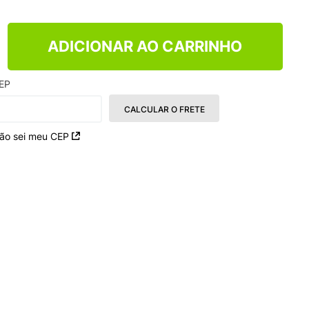
NCE 204L
ADICIONAR AO CARRINHO
EP
CALCULAR O FRETE
ão sei meu CEP