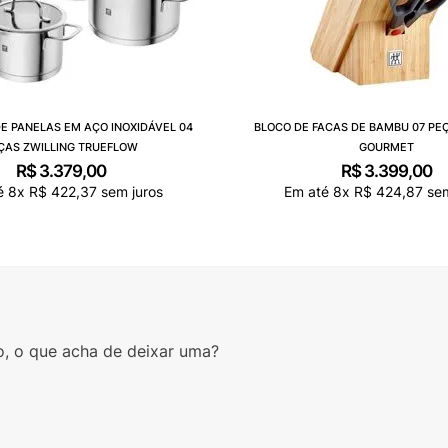
E PANELAS EM AÇO INOXIDÁVEL 04
BLOCO DE FACAS DE BAMBU 07 PE
ÇAS ZWILLING TRUEFLOW
GOURMET
R$
3
.
379
,
00
R$
3
.
399
,
00
é
8
x
R$
422
,
37
sem juros
Em até
8
x
R$
424
,
87
sem
o, o que acha de deixar uma?