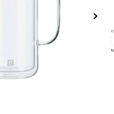
10
º
NEW BALA
C
N