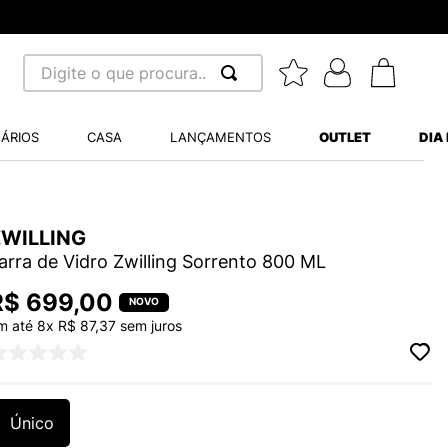
Digite o que procura...
 BUSCADOS
ÁRIOS
CASA
LANÇAMENTOS
OUTLET
DIA
S BALANCE 530
A WHITE
ZWILLING
MINI BABY
arra de Vidro Zwilling Sorrento 800 ML
R$
699
,
00
m até
8
x
R$
87
,
37
sem juros
LIDE
Único
S VANS ULTRARANGE