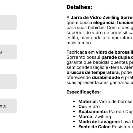
Detalhes:
A
Jarra de Vidro Zwilling Sorr
quem busca
elegância
,
funcio
para suas bebidas. Com o desig
superior do vidro de borossilica
estilo, mantendo a temperatura 
mais tempo.
a
Fabricada em
vidro de borossil
Sorrento possui
parede dupla 
garante que bebidas quentes pe
sem condensação externa. Alé
bruscas de temperatura
, pode
oferecendo
durabilidade
e prat
suas apresentações ganharão 
Especificações:
Material:
Vidro de borossi
nto
Cor:
Vidro
Acabamento:
Parede Dup
Marca:
Zwilling
Modo de Lavagem:
Lava 
Fonte de Calor:
Resistent