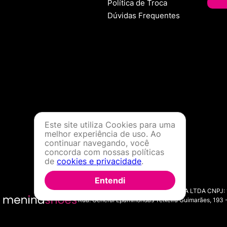
Política de Troca
Dúvidas Frequentes
Este site utiliza Cookies para uma
melhor experiência de uso. Ao
continuar navegando, você
concorda com nossas políticas
de
cookies e privacidade
.
Entendi
MENINA SHOES COMERCIO DE MODA LTDA CNPJ: 11.7
Rua: General Epaminondas Teixeira Guimarães, 193 