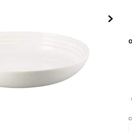
10
º
NEW BALA
O
C