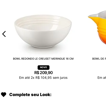
BOWL REDONDO LE CREUSET MERINGUE 16 CM
BOWL DE P
R$
209
,
90
Em até
2
x
R$
104
,
95
sem juros
Em a
Complete seu Look: