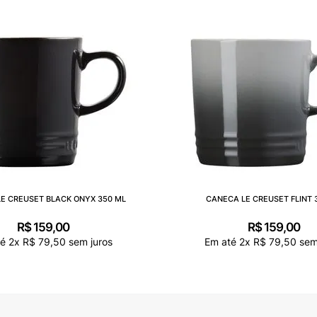
E CREUSET BLACK ONYX 350 ML
CANECA LE CREUSET FLINT 
R$
159
,
00
R$
159
,
00
té
2
x
R$
79
,
50
sem juros
Em até
2
x
R$
79
,
50
sem