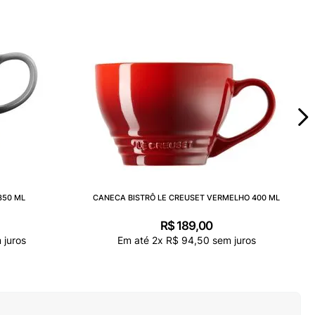
350 ML
CANECA BISTRÔ LE CREUSET VERMELHO 400 ML
R$
189
,
00
 juros
Em até
2
x
R$
94
,
50
sem juros