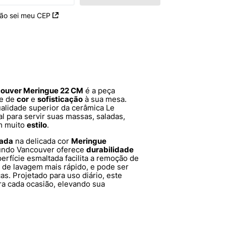
ão sei meu CEP
couver Meringue 22 CM
é a peça
ue de
cor
e
sofisticação
à sua mesa.
lidade superior da cerâmica Le
al para servir suas massas, saladas,
om muito
estilo
.
tada
na delicada cor
Meringue
Fundo Vancouver oferece
durabilidade
perfície esmaltada facilita a remoção de
 de lavagem mais rápido, e pode ser
as. Projetado para uso diário, este
ara cada ocasião, elevando sua