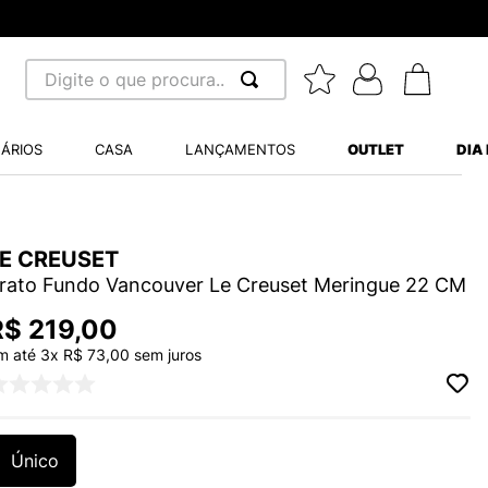
Digite o que procura...
 BUSCADOS
ÁRIOS
CASA
LANÇAMENTOS
OUTLET
DIA
S BALANCE 530
A WHITE
LE CREUSET
MINI BABY
rato Fundo Vancouver Le Creuset Meringue 22 CM
R$
219
,
00
m até
3
x
R$
73
,
00
sem juros
LIDE
Único
S VANS ULTRARANGE