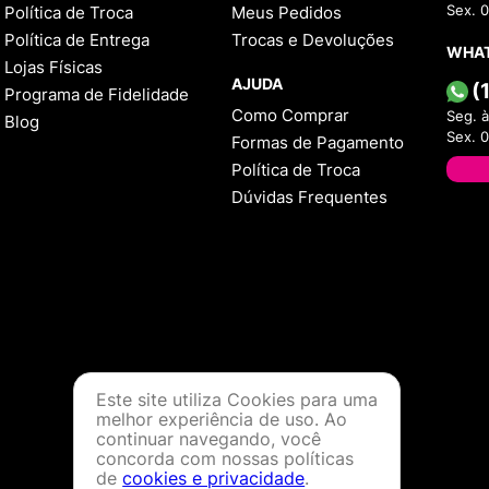
Política de Troca
Meus Pedidos
Sex. 
Política de Entrega
Trocas e Devoluções
WHA
Lojas Físicas
AJUDA
(
Programa de Fidelidade
Como Comprar
Seg. à
Blog
Sex. 
Formas de Pagamento
Política de Troca
Dúvidas Frequentes
Este site utiliza Cookies para uma
melhor experiência de uso. Ao
continuar navegando, você
concorda com nossas políticas
de
cookies e privacidade
.