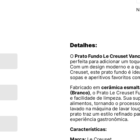
N
Detalhes:
O
Prato Fundo Le Creuset Van
perfeita para adicionar um toq
Com um design moderno e a qua
Creuset, este prato fundo é ide
sopas e aperitivos favoritos c
Fabricado em
cerâmica esmal
(Branco)
, o Prato Le Creuset 
e facilidade de limpeza. Sua su
alimentos, tornando o processo
lavado na máquina de lavar louç
prato traz um estilo refinado p
experiência gastronômica.
Características:
Marca:
Le Creuset