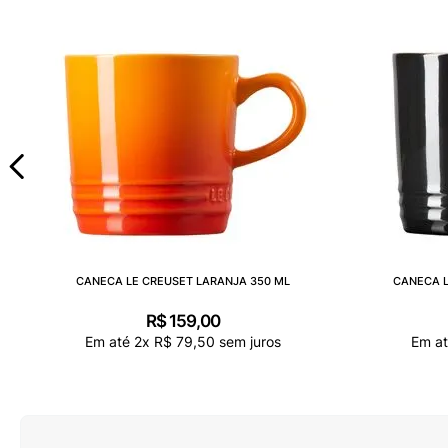
CANECA LE CREUSET LARANJA 350 ML
CANECA L
R$
159
,
00
Em até
2
x
R$
79
,
50
sem juros
Em a