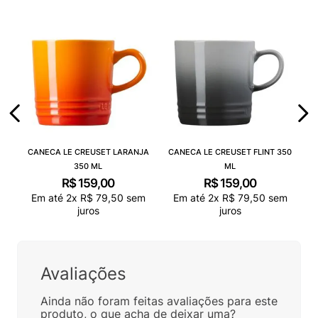
CANECA LE CREUSET LARANJA
CANECA LE CREUSET FLINT 350
350 ML
ML
R$
159
,
00
R$
159
,
00
Em até
2
x
R$
79
,
50
sem
Em até
2
x
R$
79
,
50
sem
juros
juros
Avaliações
Ainda não foram feitas avaliações para este
produto, o que acha de deixar uma?