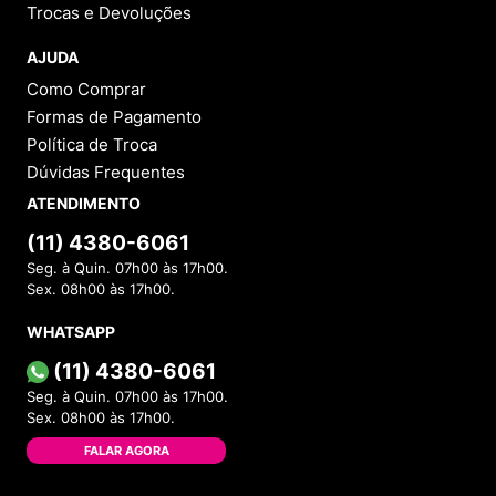
FAZER PERGUNTA
Este produto ainda não possui Perguntas e
Respostas.
1 - 0
de
0
Categorias
INSTITUCIONAL
Sobre a Menina Shoes