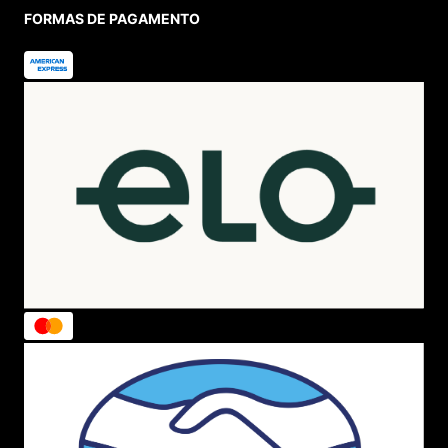
Política de Privacidade
Política de Troca
Política de Entrega
Lojas Físicas
Programa de Fidelidade
Blog
VOCÊ
Cadastre-se
Minha Conta
Meus Pedidos
Trocas e Devoluções
AJUDA
Como Comprar
Formas de Pagamento
Política de Troca
Dúvidas Frequentes