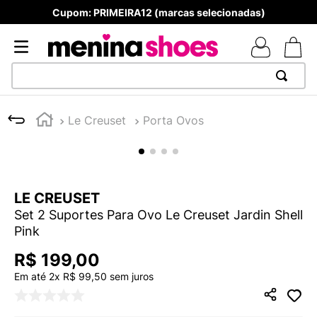
das)
Produtos Originais
TERMOS MAIS BUSCADOS
Le Creuset
Porta Ovos
1
º
TÊNIS NEWS BALANCE 530
2
º
NEW 9060
3
º
TÊNIS VEJA WHITE
LE CREUSET
4
º
MELISSAS MINI BABY
Set 2 Suportes Para Ovo Le Creuset Jardin Shell
5
º
ADIDAS
Pink
6
º
SAMBA
R$
199
,
00
7
º
MELISSA SLIDE
Em até
2
x
R$
99
,
50
sem juros
8
º
NEW 530