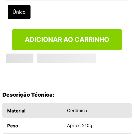
9
º
VANS TÊNIS VANS ULTRARANGE
Único
10
º
NEW BALANCE 204L
ADICIONAR AO CARRINHO
Descrição Técnica:
Cerâmica
Material
Aprox. 210g
Peso