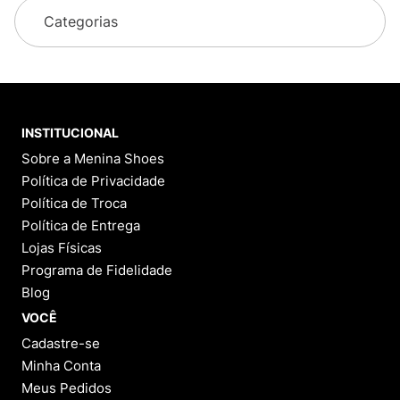
juros
juros
Avaliações
Ainda não foram feitas avaliações para este
produto, o que acha de deixar uma?
ESCREVER AVALIAÇÃO
Perguntas
&
Respostas
Tem alguma dúvida sobre este produto?
Pergunte ao lojista e a outros compradores!