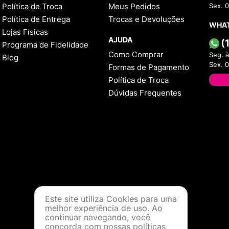
Política de Troca
Meus Pedidos
Sex. 
Política de Entrega
Trocas e Devoluções
WHA
Lojas Físicas
AJUDA
(
Programa de Fidelidade
Como Comprar
Seg. à
Blog
Sex. 
Formas de Pagamento
Política de Troca
Dúvidas Frequentes
Este site utiliza Cookies para uma
melhor experiência de uso. Ao
continuar navegando, você
concorda com nossas políticas