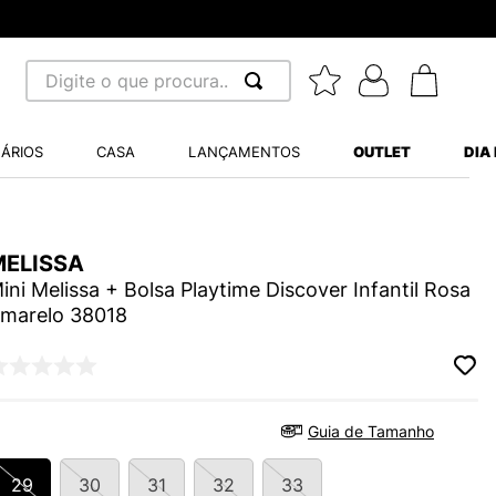
Digite o que procura...
 BUSCADOS
ÁRIOS
CASA
LANÇAMENTOS
OUTLET
DIA
S BALANCE 530
A WHITE
MELISSA
MINI BABY
ini Melissa + Bolsa Playtime Discover Infantil Rosa
marelo 38018
LIDE
Guia de Tamanho
S VANS ULTRARANGE
29
30
31
32
33