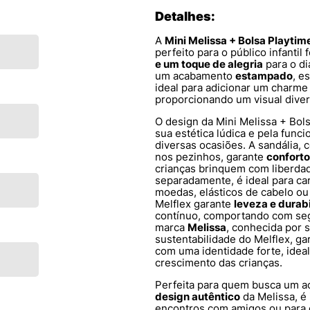
Detalhes:
A
Mini Melissa + Bolsa Playtim
perfeito para o público infanti
e um toque de alegria
para o di
um acabamento
estampado
, e
ideal para adicionar um charme
proporcionando um visual dive
O design da Mini Melissa + Bol
sua estética lúdica e pela funci
diversas ocasiões. A sandália, 
nos pezinhos, garante
conforto
crianças brinquem com liberdad
separadamente, é ideal para c
moedas, elásticos de cabelo o
Melflex garante
leveza e durab
contínuo, comportando com se
marca
Melissa
, conhecida por 
sustentabilidade do Melflex, ga
com uma identidade forte, idea
crescimento das crianças.
Perfeita para quem busca um a
design autêntico
da Melissa, é 
encontros com amigos ou para 