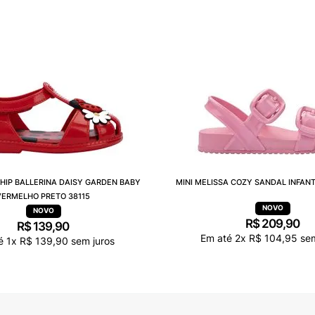
 HIP BALLERINA DAISY GARDEN BABY
MINI MELISSA COZY SANDAL INFANT
VERMELHO PRETO 38115
R$
209
,
90
R$
139
,
90
Em até
2
x
R$
104
,
95
sem
té
1
x
R$
139
,
90
sem juros