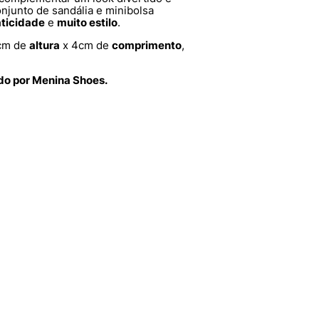
njunto de sandália e minibolsa
aticidade
e
muito estilo
.
cm de
altura
x 4cm de
comprimento
,
ido por Menina Shoes.