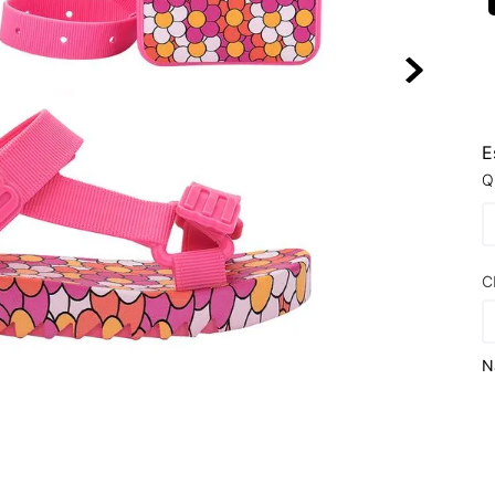
10
º
NEW BALA
E
Q
C
N