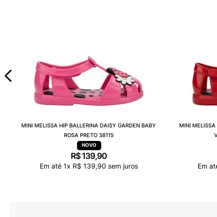
MINI MELISSA HIP BALLERINA DAISY GARDEN BABY
MINI MELISSA
ROSA PRETO 38115
R$
139
,
90
Em até
1
x
R$
139
,
90
sem juros
Em a