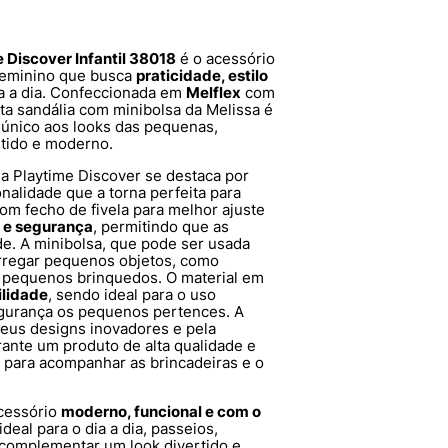
e Discover Infantil 38018
é o acessório
l feminino que busca
praticidade, estilo
a a dia. Confeccionada em
Melflex
com
sta sandália com minibolsa da Melissa é
 único aos looks das pequenas,
rtido e moderno.
sa Playtime Discover se destaca por
onalidade que a torna perfeita para
com fecho de fivela para melhor ajuste
 e segurança
, permitindo que as
e. A minibolsa, que pode ser usada
arregar pequenos objetos, como
u pequenos brinquedos. O material em
ilidade
, sendo ideal para o uso
gurança os pequenos pertences. A
seus designs inovadores e pela
rante um produto de alta qualidade e
l para acompanhar as brincadeiras e o
cessório
moderno, funcional e com o
ideal para o dia a dia, passeios,
complementar um look divertido e