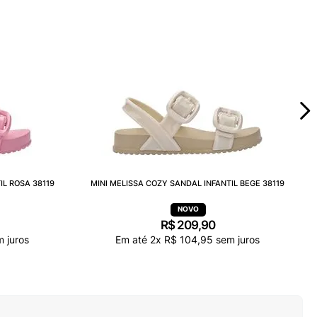
IL ROSA 38119
MINI MELISSA COZY SANDAL INFANTIL BEGE 38119
R$
209
,
90
 juros
Em até
2
x
R$
104
,
95
sem juros