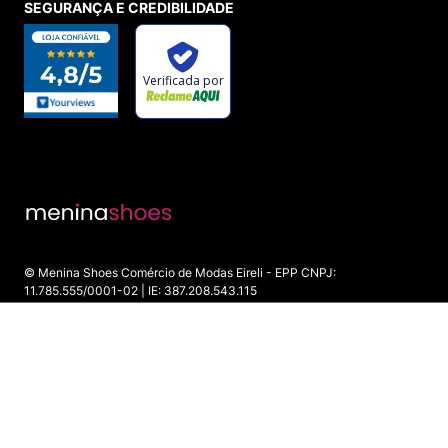
SEGURANÇA E CREDIBILIDADE
© Menina Shoes Comércio de Modas Eireli - EPP CNPJ:
11.785.555/0001-02 | IE: 387.208.543.115
Rua: General Epaminondas Teixeira Guimarães, 193 - Vila Gardiman -
Itu/SP - CEP 13309-410
ADICIONAR AO CARRINHO