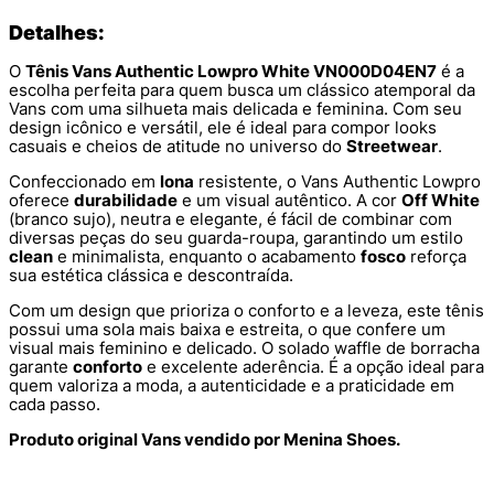
Detalhes:
O
Tênis Vans Authentic Lowpro White VN000D04EN7
é a
escolha perfeita para quem busca um clássico atemporal da
Vans com uma silhueta mais delicada e feminina. Com seu
design icônico e versátil, ele é ideal para compor looks
casuais e cheios de atitude no universo do
Streetwear
.
Confeccionado em
lona
resistente, o Vans Authentic Lowpro
oferece
durabilidade
e um visual autêntico. A cor
Off White
(branco sujo), neutra e elegante, é fácil de combinar com
diversas peças do seu guarda-roupa, garantindo um estilo
clean
e minimalista, enquanto o acabamento
fosco
reforça
sua estética clássica e descontraída.
Com um design que prioriza o conforto e a leveza, este tênis
possui uma sola mais baixa e estreita, o que confere um
visual mais feminino e delicado. O solado waffle de borracha
garante
conforto
e excelente aderência. É a opção ideal para
quem valoriza a moda, a autenticidade e a praticidade em
cada passo.
Produto original Vans vendido por Menina Shoes.