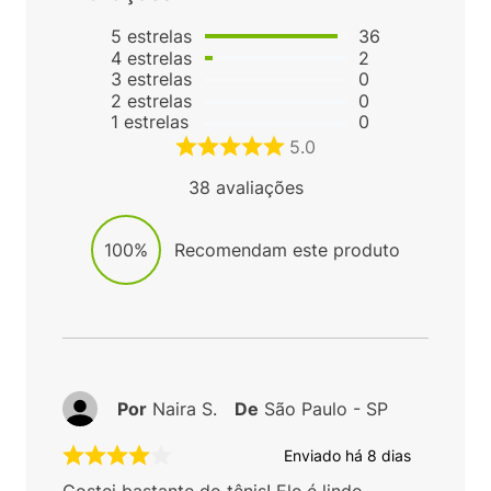
5
estrelas
36
4
estrelas
2
3
estrelas
0
2
estrelas
0
1
estrelas
0
5.0
38
avaliações
100%
Recomendam este produto
Por
Naira S.
De
São Paulo - SP
Enviado há
8 dias
Gostei bastante do tênis! Ele é lindo,