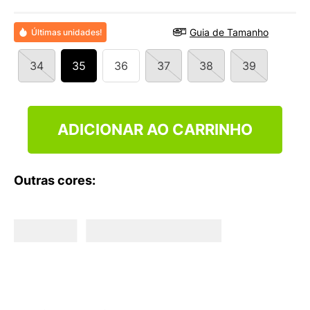
9
º
NEW 530
10
º
VANS TÊNIS VANS ULTRARANGE
Guia de Tamanho
Últimas unidades!
34
35
36
37
38
39
ADICIONAR AO CARRINHO
Outras cores: