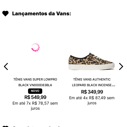
Lançamentos da Vans:
TÊNIS VANS SUPER LOWPRO
TÊNIS VANS AUTHENTIC
BLACK VN000D83BLA
LEOPARD BLACK INCENSE
VN000D6GGR4
R$
349
,
99
R$
549
,
99
Em até
4
x
R$
87
,
49
sem
juros
Em até
7
x
R$
78
,
57
sem
juros