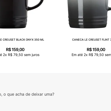
E CREUSET BLACK ONYX 350 ML
CANECA LE CREUSET FLINT 
R$
159
,
00
R$
159
,
00
té
2
x
R$
79
,
50
sem juros
Em até
2
x
R$
79
,
50
sem
o, o que acha de deixar uma?