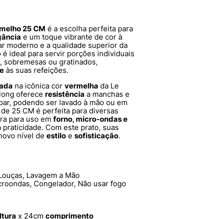
rmelho 25 CM
é a escolha perfeita para
gância
e um toque vibrante de cor à
r moderno e a qualidade superior da
 é ideal para servir porções individuais
 sobremesas ou gratinados,
de
às suas refeições.
tada
na icônica cor
vermelha
da Le
blong oferece
resistência
a manchas e
impar, podendo ser lavado à mão ou em
 de 25 CM é perfeita para diversas
ura para uso em
forno, micro-ondas e
 praticidade. Com este prato, suas
novo nível de
estilo
e
sofisticação
.
Louças, Lavagem a Mão
croondas, Congelador, Não usar fogo
ltura
x 24cm
comprimento