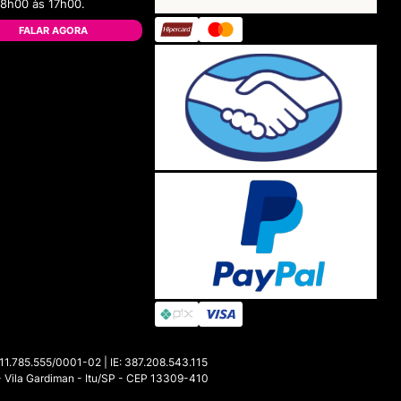
08h00 às 17h00.
FALAR AGORA
85.555/0001-02 | IE: 387.208.543.115
- Vila Gardiman - Itu/SP - CEP 13309-410