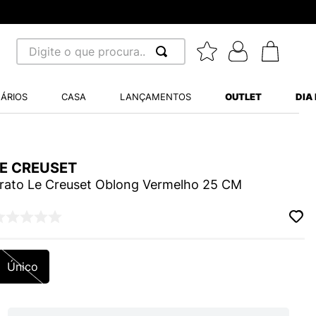
Digite o que procura...
 BUSCADOS
ÁRIOS
CASA
LANÇAMENTOS
OUTLET
DIA
S BALANCE 530
MINI BABY
LE CREUSET
A WHITE
rato Le Creuset Oblong Vermelho 25 CM
LIDE
Único
S VANS ULTRARANGE
TRY