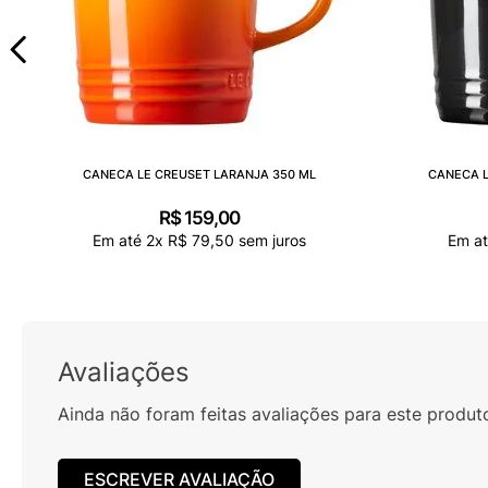
CANECA LE CREUSET LARANJA 350 ML
CANECA L
R$
159
,
00
Em até
2
x
R$
79
,
50
sem juros
Em a
Avaliações
Ainda não foram feitas avaliações para este produt
ESCREVER AVALIAÇÃO