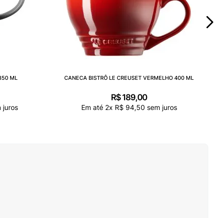
350 ML
CANECA BISTRÔ LE CREUSET VERMELHO 400 ML
R$
189
,
00
 juros
Em até
2
x
R$
94
,
50
sem juros