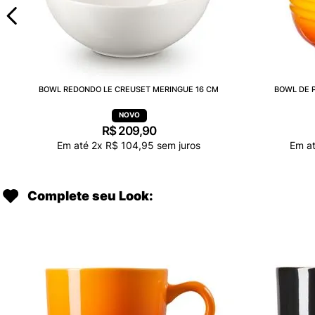
BOWL REDONDO LE CREUSET MERINGUE 16 CM
BOWL DE P
R$
209
,
90
Em até
2
x
R$
104
,
95
sem juros
Em a
Complete seu Look: