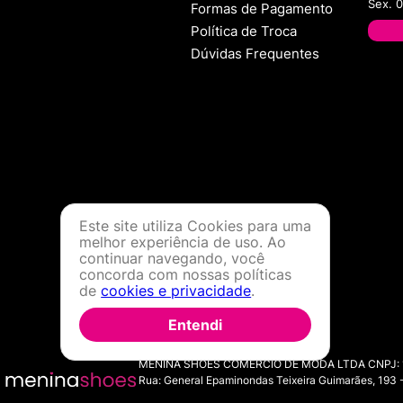
Sex. 
Formas de Pagamento
Política de Troca
Dúvidas Frequentes
Este site utiliza Cookies para uma
melhor experiência de uso. Ao
continuar navegando, você
concorda com nossas políticas
de
cookies e privacidade
.
Entendi
MENINA SHOES COMERCIO DE MODA LTDA CNPJ: 11.7
Rua: General Epaminondas Teixeira Guimarães, 193 