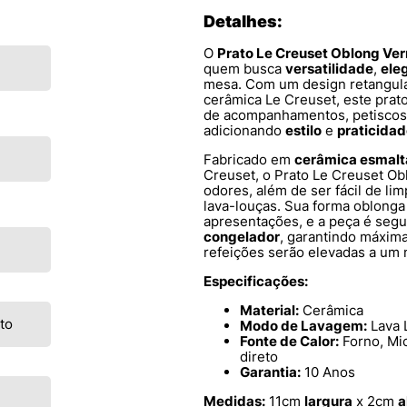
Detalhes:
O
Prato Le Creuset Oblong Ve
quem busca
versatilidade
,
ele
mesa. Com um design retangula
cerâmica Le Creuset, este prato
de acompanhamentos, petiscos,
adicionando
estilo
e
praticida
Fabricado em
cerâmica esmal
Creuset, o Prato Le Creuset O
odores, além de ser fácil de l
lava-louças. Sua forma oblonga
apresentações, e a peça é seg
congelador
, garantindo máxima
refeições serão elevadas a um 
Especificações:
Material:
Cerâmica
to
Modo de Lavagem:
Lava 
Fonte de Calor:
Forno, Mi
direto
Garantia:
10 Anos
Medidas:
11cm
largura
x 2cm
a