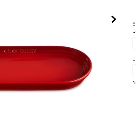
10
º
NEW 530
E
Q
C
N