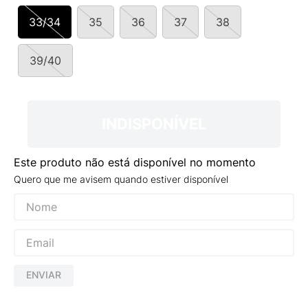
9
º
VANS TÊNIS VANS ULTRARANGE
33/34
35
36
37
38
10
º
NEW BALANCE 204L
39/40
INDISPONÍVEL
Este produto não está disponível no momento
Quero que me avisem quando estiver disponível
ENVIAR