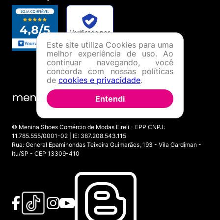
Este site utiliza Cookies para uma
melhor experiência de uso. Ao
continuar navegando, você
concorda com nossas políticas
de
cookies e privacidade
.
Entendi
© Menina Shoes Comércio de Modas Eireli - EPP CNPJ:
11.785.555/0001-02 | IE: 387.208.543.115
Rua: General Epaminondas Teixeira Guimarães, 193 - Vila Gardiman -
Itu/SP - CEP 13309-410