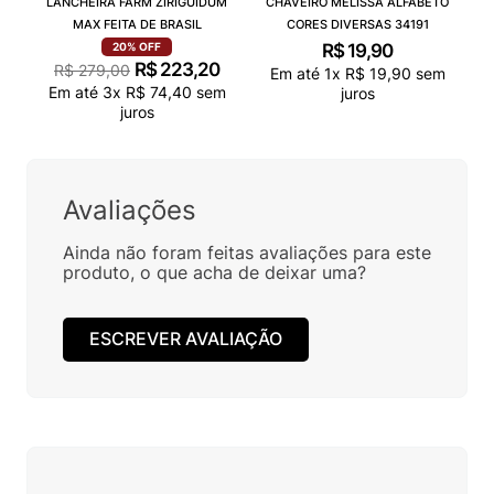
LANCHEIRA FARM ZIRIGUIDUM
CHAVEIRO MELISSA ALFABETO
MAX FEITA DE BRASIL
CORES DIVERSAS 34191
R$
19
,
90
20%
OFF
R$
223
,
20
R$
279
,
00
Em até
1
x
R$
19
,
90
sem
Em até
3
x
R$
74
,
40
sem
juros
juros
Avaliações
Ainda não foram feitas avaliações para este
produto, o que acha de deixar uma?
ESCREVER AVALIAÇÃO