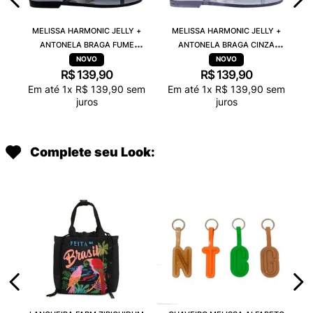
MELISSA HARMONIC JELLY +
MELISSA HARMONIC JELLY +
ANTONELA BRAGA FUME
ANTONELA BRAGA CINZA
TRANSPARENTE 38263
TRANSPARENTE 38263
R$
139
,
90
R$
139
,
90
Em até
1
x
R$
139
,
90
sem
Em até
1
x
R$
139
,
90
sem
juros
juros
Complete seu Look: