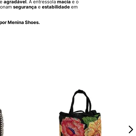
e
agradável
. A entressola
macia
e o
ionam
segurança
e
estabilidade
em
 por Menina Shoes.