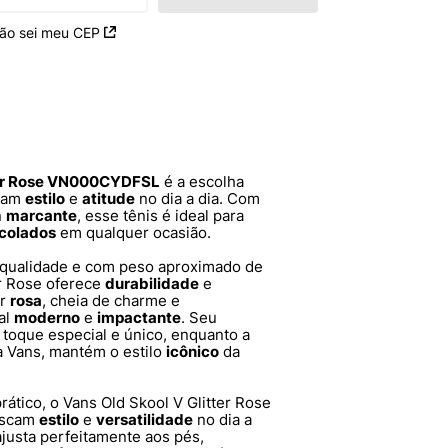
ão sei meu CEP
tter Rose VN000CYDFSL
é a escolha
scam
estilo
e
atitude
no dia a dia. Com
n
marcante
, esse tênis é ideal para
colados
em qualquer ocasião.
 qualidade e com peso aproximado de
er Rose oferece
durabilidade
e
or
rosa
, cheia de charme e
al
moderno
e
impactante
. Seu
 toque especial e único, enquanto a
da Vans, mantém o estilo
icônico
da
rático, o Vans Old Skool V Glitter Rose
buscam
estilo
e
versatilidade
no dia a
ajusta perfeitamente aos pés,