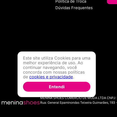
Política de Troca
Dúvidas Frequentes
Este site utiliza Cookies para uma
melhor experiência de uso. Ao
continuar navegando, você
concorda com nossas políticas
de
cookies e privacidade
.
Entendi
MENINA SHOES COMERCIO DE MODA LTDA CNPJ: 11.7
Rua: General Epaminondas Teixeira Guimarães, 193 