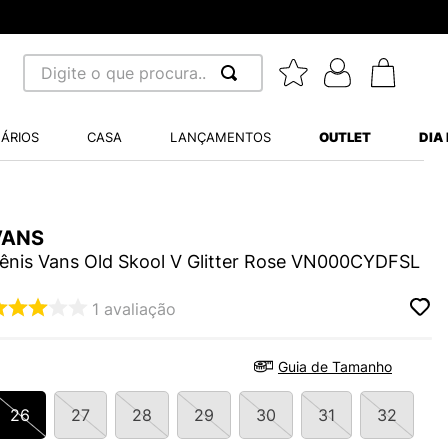
Digite o que procura...
 BUSCADOS
ÁRIOS
CASA
LANÇAMENTOS
OUTLET
DIA
S BALANCE 530
MINI BABY
VANS
A WHITE
ênis Vans Old Skool V Glitter Rose VN000CYDFSL
1
avaliação
LIDE
Guia de Tamanho
S VANS ULTRARANGE
26
27
28
29
30
31
32
TRY