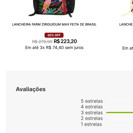
LANCHEIRA FARM ZIRIGUIDUM MAX FEITA DE BRASIL
LANCHEI
20%
OFF
R$
223
,
20
R$
279
,
00
Em até
3
x
R$
74
,
40
sem juros
Em a
Avaliações
5
estrelas
4
estrelas
3
estrelas
2
estrelas
1
estrelas