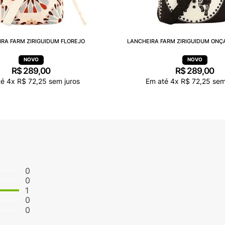
RA FARM ZIRIGUIDUM FLOREJO
LANCHEIRA FARM ZIRIGUIDUM ONÇ
R$
289
,
00
R$
289
,
00
té
4
x
R$
72
,
25
sem juros
Em até
4
x
R$
72
,
25
sem 
0
0
1
0
0