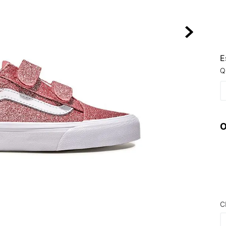
10
º
NEW 530
E
Q
O
C