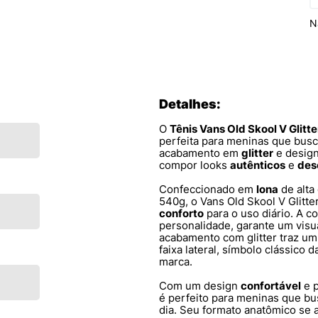
N
Detalhes:
O
Tênis Vans Old Skool V Gli
perfeita para meninas que bu
acabamento em
glitter
e desig
compor looks
autênticos
e
des
Confeccionado em
lona
de alta
540g, o Vans Old Skool V Glitt
conforto
para o uso diário. A c
personalidade, garante um visu
acabamento com glitter traz um
faixa lateral, símbolo clássico 
marca.
Com um design
confortável
e p
é perfeito para meninas que 
dia. Seu formato anatômico se 