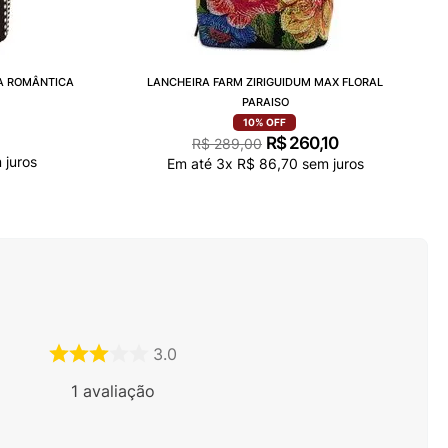
A ROMÂNTICA
LANCHEIRA FARM ZIRIGUIDUM MAX FLORAL
PARAISO
10%
OFF
R$
260
,
10
R$
289
,
00
juros
Em até
3
x
R$
86
,
70
sem juros
3.0
1
avaliação