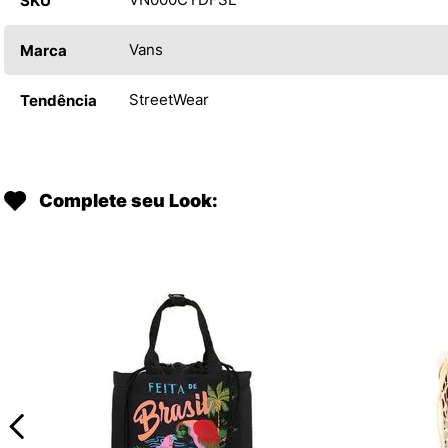
SKU
Vans
Marca
StreetWear
Tendência
Complete seu Look: