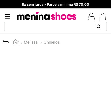
8x sem juros - Parcela mínima R$ 70,00
TERMOS MAIS BUSCADOS
Melissa
Chinelos
1
º
TÊNIS NEWS BALANCE 530
2
º
MELISSAS MINI BABY
3
º
NEW 9060
4
º
TÊNIS VEJA WHITE
5
º
ADIDAS
6
º
SAMBA
7
º
MELISSA SLIDE
8
º
VANS TÊNIS VANS ULTRARANGE