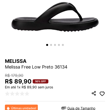
9
º
VEJA COUNTRY
10
º
NEW 530
MELISSA
Melissa Free Low Preto 36134
R$
179
,
90
R$
89
,
90
50%
OFF
Em até
1
x
R$
89
,
90
sem juros
Guia de Tamanho
Últimas unidades!