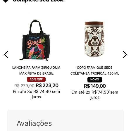
LANCHEIRA FARM ZIRIGUIDUM
COPO FARM QUE SEDE
MAX FEITA DE BRASIL
COLETANEA TROPICAL 450 ML
20%
OFF
R$
223
,
20
R$
279
,
00
R$
149
,
00
Em até
3
x
R$
74
,
40
sem
Em até
2
x
R$
74
,
50
sem
juros
juros
Avaliações