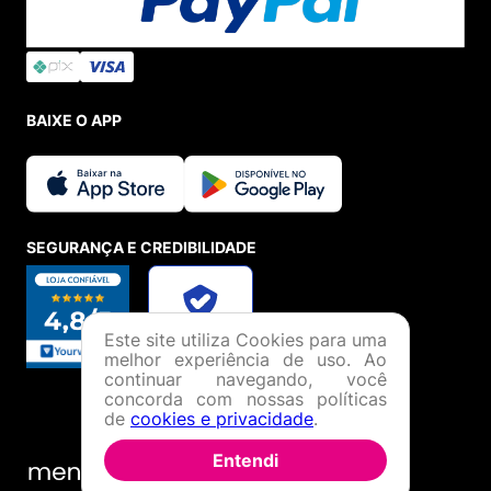
BAIXE O APP
SEGURANÇA E CREDIBILIDADE
Este site utiliza Cookies para uma
melhor experiência de uso. Ao
continuar navegando, você
concorda com nossas políticas
de
cookies e privacidade
.
Entendi