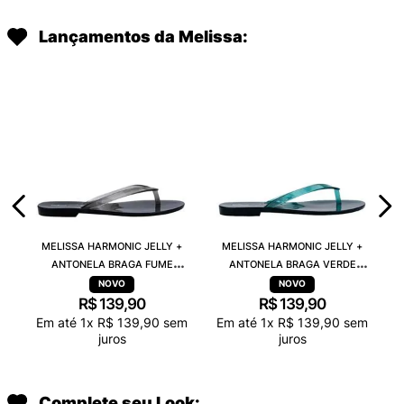
Lançamentos da Melissa:
MELISSA HARMONIC JELLY +
MELISSA HARMONIC JELLY +
ANTONELA BRAGA FUME
ANTONELA BRAGA VERDE
TRANSPARENTE 38263
TRANSPARENTE 38263
R$
139
,
90
R$
139
,
90
Em até
1
x
R$
139
,
90
sem
Em até
1
x
R$
139
,
90
sem
juros
juros
Complete seu Look: