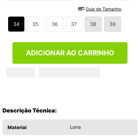
9
º
VANS TÊNIS VANS ULTRARANGE
Guia de Tamanho
10
º
NEW BALANCE 204L
34
35
36
37
38
39
ADICIONAR AO CARRINHO
Descrição Técnica:
Lona
Material