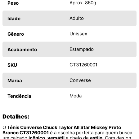
Aprox. 860g
Peso
Adulto
Idade
Unissex
Gênero
Estampado
Acabamento
CT31260001
SKU
Converse
Marca
Moda
Tendência
Detalhes:
O
Tênis Converse Chuck Taylor All Star Mickey Preto
Branco CT31260001
é a escolha perfeita para quem busca
um calçado
icônico
,
versátil
e cheio de
estilo
. Com design