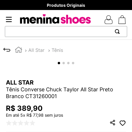
Produtos Originais
TERMOS MAIS BUSCADOS
All Star
Tênis
1
º
TÊNIS NEWS BALANCE 530
2
º
NEW 9060
3
º
TÊNIS VEJA WHITE
ALL STAR
4
º
MELISSAS MINI BABY
Tênis Converse Chuck Taylor All Star Preto
5
º
ADIDAS
Branco CT31260001
6
º
SAMBA
R$
389
,
90
7
º
MELISSA SLIDE
Em até
5
x
R$
77
,
98
sem juros
8
º
NEW 530