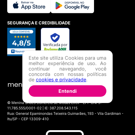
SEGURANÇA E CREDIBILIDADE
Este site utiliza Cookies para uma
melhor experiência de uso. Ao
continuar navegando, você
concorda com nossas políticas
de
cookies e privacidade
.
Entendi
© Menina Shoes Comércio de Modas Eireli - EPP CNPJ:
11.785.555/0001-02 | IE: 387.208.543.115
Rua: General Epaminondas Teixeira Guimarães, 193 - Vila Gardiman -
Itu/SP - CEP 13309-410