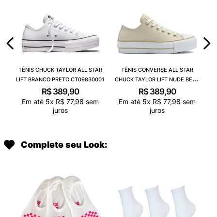
TÊNIS CHUCK TAYLOR ALL STAR
TÊNIS CONVERSE ALL STAR
LIFT BRANCO PRETO CT09830001
CHUCK TAYLOR LIFT NUDE BEGE
CLARO BRANCO CT09830003
R$
389
,
90
R$
389
,
90
Em até
5
x
R$
77
,
98
sem
Em até
5
x
R$
77
,
98
sem
juros
juros
Complete seu Look: