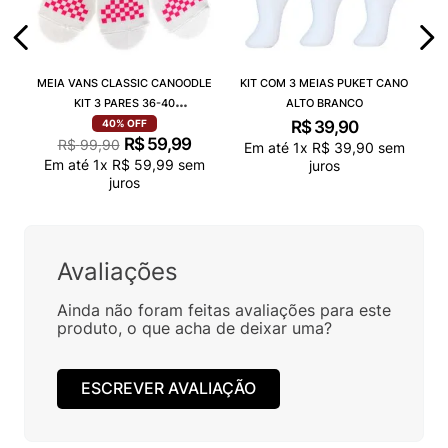
MEIA VANS CLASSIC CANOODLE
KIT COM 3 MEIAS PUKET CANO
KIT 3 PARES 36-40
ALTO BRANCO
VN000QCAJU4
R$
39
,
90
40%
OFF
R$
59
,
99
R$
99
,
90
Em até
1
x
R$
39
,
90
sem
Em até
1
x
R$
59
,
99
sem
juros
juros
Avaliações
Ainda não foram feitas avaliações para este
produto, o que acha de deixar uma?
ESCREVER AVALIAÇÃO