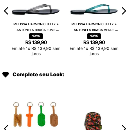
MELISSA HARMONIC JELLY +
MELISSA HARMONIC JELLY +
ANTONELA BRAGA FUME
ANTONELA BRAGA VERDE
TRANSPARENTE 38263
TRANSPARENTE 38263
R$
139
,
90
R$
139
,
90
Em até
1
x
R$
139
,
90
sem
Em até
1
x
R$
139
,
90
sem
juros
juros
Complete seu Look: