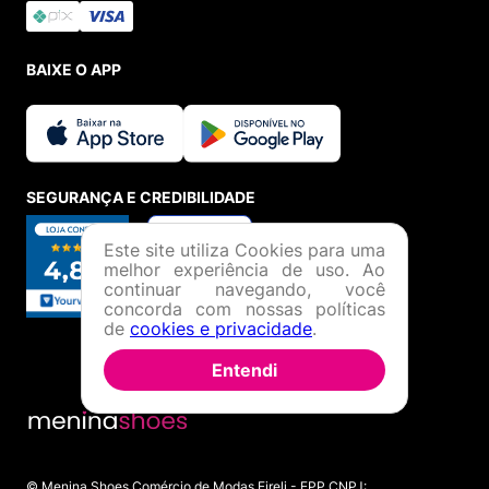
BAIXE O APP
SEGURANÇA E CREDIBILIDADE
Este site utiliza Cookies para uma
melhor experiência de uso. Ao
continuar navegando, você
concorda com nossas políticas
de
cookies e privacidade
.
Entendi
© Menina Shoes Comércio de Modas Eireli - EPP CNPJ: