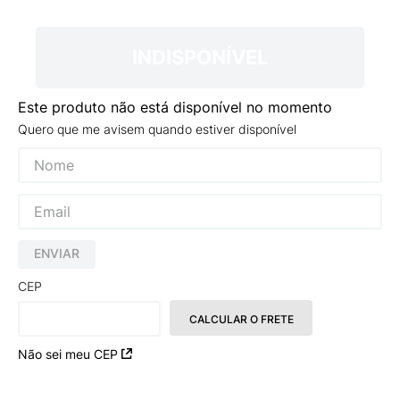
9
º
NEW 530
10
º
VEJA COUNTRY
INDISPONÍVEL
Este produto não está disponível no momento
Quero que me avisem quando estiver disponível
ENVIAR
CEP
CALCULAR O FRETE
Não sei meu CEP