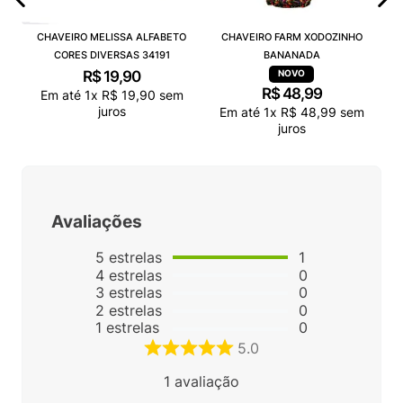
CHAVEIRO MELISSA ALFABETO
CHAVEIRO FARM XODOZINHO
CORES DIVERSAS 34191
BANANADA
R$
19
,
90
R$
48
,
99
Em até
1
x
R$
19
,
90
sem
juros
Em até
1
x
R$
48
,
99
sem
juros
Avaliações
5
estrelas
1
4
estrelas
0
3
estrelas
0
2
estrelas
0
1
estrelas
0
5.0
1
avaliação