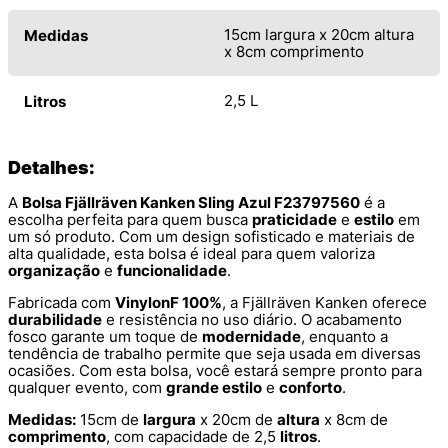
15cm largura x 20cm altura
Medidas
x 8cm comprimento
2,5 L
Litros
Detalhes:
A
Bolsa Fjällräven Kanken Sling Azul F23797560
é a
escolha perfeita para quem busca
praticidade
e
estilo
em
um só produto. Com um design sofisticado e materiais de
alta qualidade, esta bolsa é ideal para quem valoriza
organização
e
funcionalidade
.
Fabricada com
VinylonF 100%
, a Fjällräven Kanken oferece
durabilidade
e resistência no uso diário. O acabamento
fosco garante um toque de
modernidade
, enquanto a
tendência de trabalho permite que seja usada em diversas
ocasiões. Com esta bolsa, você estará sempre pronto para
qualquer evento, com
grande estilo
e
conforto
.
Medidas:
15cm de
largura
x 20cm de
altura
x 8cm de
comprimento
, com capacidade de 2,5
litros
.