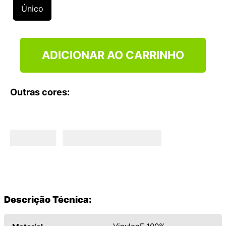
9
º
VEJA COUNTRY
Único
10
º
NEW 530
ADICIONAR AO CARRINHO
Outras cores:
Descrição Técnica: