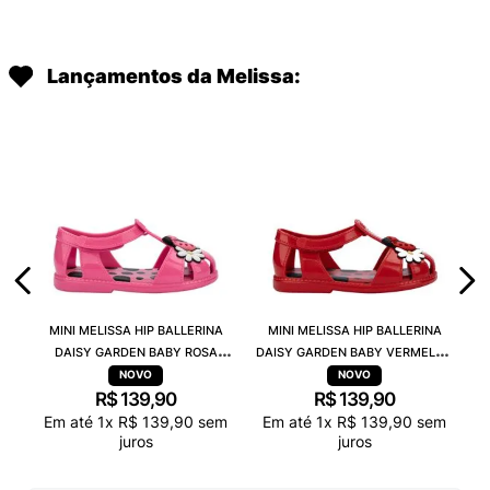
Lançamentos da Melissa:
MINI MELISSA HIP BALLERINA
MINI MELISSA HIP BALLERINA
DAISY GARDEN BABY ROSA
DAISY GARDEN BABY VERMELHO
PRETO 38115
PRETO 38115
R$
139
,
90
R$
139
,
90
Em até
1
x
R$
139
,
90
sem
Em até
1
x
R$
139
,
90
sem
juros
juros