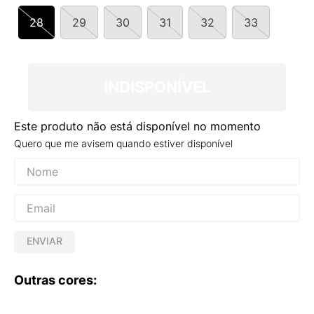
9
º
VANS TÊNIS VANS ULTRARANGE
28
29
30
31
32
33
10
º
NEW BALANCE 204L
INDISPONÍVEL
Este produto não está disponível no momento
Quero que me avisem quando estiver disponível
ENVIAR
Outras cores: