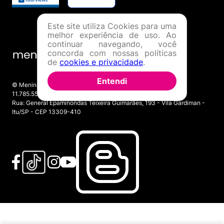
Este site utiliza Cookies para uma
melhor experiência de uso. Ao
continuar navegando, você
concorda com nossas políticas
de
cookies e privacidade
.
Entendi
© Menina Shoes Comércio de Modas Eireli - EPP CNPJ:
11.785.555/0001-02 | IE: 387.208.543.115
Rua: General Epaminondas Teixeira Guimarães, 193 - Vila Gardiman -
Itu/SP - CEP 13309-410