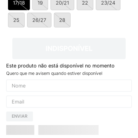
17/18
19
20/21
22
23/24
9
º
NEW 530
10
º
VANS TÊNIS VANS ULTRARANGE
25
26/27
28
INDISPONÍVEL
Este produto não está disponível no momento
Quero que me avisem quando estiver disponível
ENVIAR