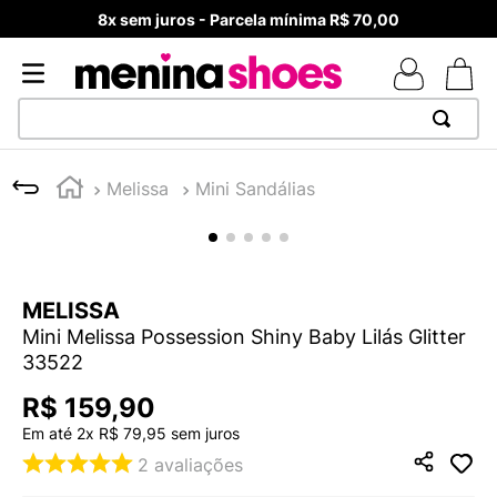
8x sem juros - Parcela mínima R$ 70,00
TERMOS MAIS BUSCADOS
Melissa
Mini Sandálias
1
º
TÊNIS NEWS BALANCE 530
2
º
NEW 9060
3
º
TÊNIS VEJA WHITE
MELISSA
4
º
MELISSAS MINI BABY
Mini Melissa Possession Shiny Baby Lilás Glitter
5
º
ADIDAS
33522
6
º
SAMBA
R$
159
,
90
7
º
MELISSA SLIDE
Em até
2
x
R$
79
,
95
sem juros
2
avaliações
8
º
NEW 530