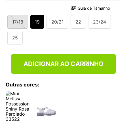
9
º
VANS TÊNIS VANS ULTRARANGE
Guia de Tamanho
10
º
NEW BALANCE 204L
17/18
19
20/21
22
23/24
25
ADICIONAR AO CARRINHO
Outras cores: