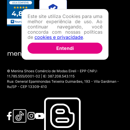
Este site utiliza Cookies para uma
melhor experiência de uso. Ao
continuar navegando, você
concorda com nossas políticas
de
cookies e privacidade
.
Entendi
© Menina Shoes Comércio de Modas Eireli - EPP CNPJ:
11.785.555/0001-02 | IE: 387.208.543.115
Rua: General Epaminondas Teixeira Guimarães, 193 - Vila Gardiman -
Itu/SP - CEP 13309-410