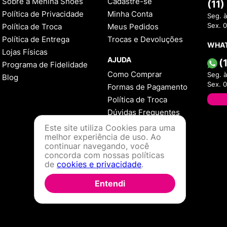
Sobre a Menina Shoes
Cadastre-se
(11
Política de Privacidade
Minha Conta
Seg. à
Política de Troca
Meus Pedidos
Sex. 
Política de Entrega
Trocas e Devoluções
WHA
Lojas Físicas
AJUDA
(
Programa de Fidelidade
Como Comprar
Seg. à
Blog
Sex. 
Formas de Pagamento
Política de Troca
Dúvidas Frequentes
Este site utiliza Cookies para uma
melhor experiência de uso. Ao
continuar navegando, você
concorda com nossas políticas
de
cookies e privacidade
.
Entendi