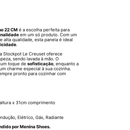
ho 22 CM
é a escolha perfeita para
onalidade
em um só produto. Com um
e alta qualidade, esta panela é ideal
ticidade
.
 a Stockpot Le Creuset oferece
mpeza, sendo lavada à mão. O
 um toque de
sofisticação
, enquanto a
 um charme especial à sua cozinha.
sempre pronto para cozinhar com
altura x 31cm comprimento
ndução, Elétrico, Gás, Radiante
endido por Menina Shoes.