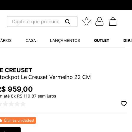
Digite o que procura...
 BUSCADOS
ÁRIOS
CASA
LANÇAMENTOS
OUTLET
DIA
S BALANCE 530
MINI BABY
LE CREUSET
A WHITE
tockpot Le Creuset Vermelho 22 CM
R$
959
,
00
m até
8
x
R$
119
,
87
sem juros
LIDE
S VANS ULTRARANGE
Últimas unidades!
TRY