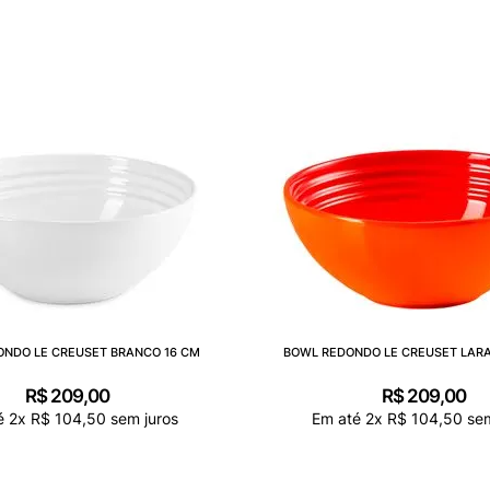
NDO LE CREUSET BRANCO 16 CM
BOWL REDONDO LE CREUSET LARA
R$
209
,
00
R$
209
,
00
é
2
x
R$
104
,
50
sem juros
Em até
2
x
R$
104
,
50
sem