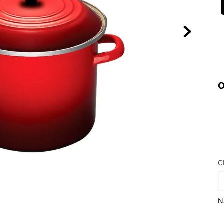
10
º
NEW 530
O
C
N