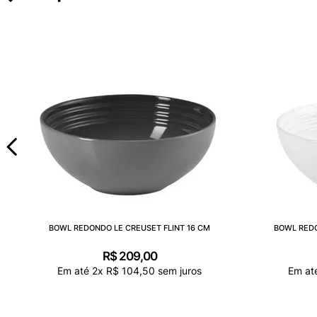
BOWL REDONDO LE CREUSET FLINT 16 CM
BOWL REDO
R$
209
,
00
Em até
2
x
R$
104
,
50
sem juros
Em at