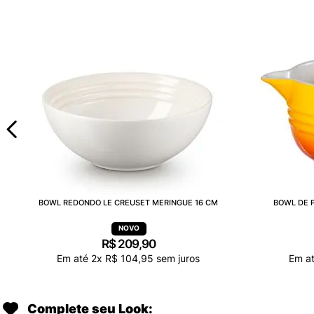
BOWL REDONDO LE CREUSET MERINGUE 16 CM
BOWL DE P
R$
209
,
90
Em até
2
x
R$
104
,
95
sem juros
Em a
Complete seu Look: