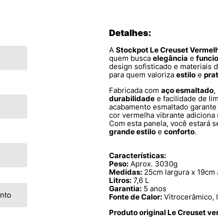
Detalhes:
A
Stockpot Le Creuset Vermel
quem busca
elegância
e
funci
design sofisticado e materiais d
para quem valoriza
estilo
e
pra
Fabricada com
aço esmaltado
,
durabilidade
e facilidade de li
acabamento esmaltado garante
cor vermelha vibrante adiciona
Com esta panela, você estará 
grande estilo
e
conforto
.
Características:
Peso:
Aprox. 3030g
Medidas:
25cm largura x 19cm 
Litros:
7,6 L
Garantia:
5 anos
ento
Fonte de Calor:
Vitrocerâmico, I
Produto original Le Creuset v