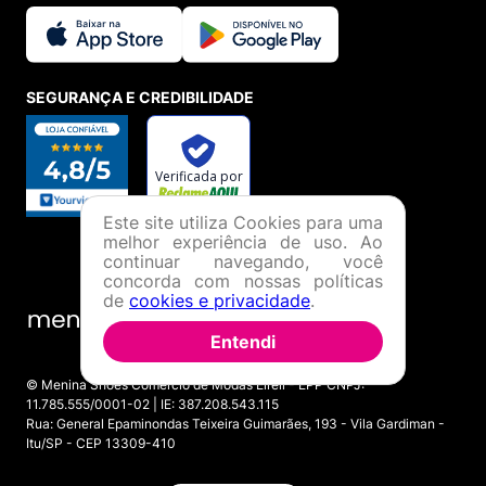
SEGURANÇA E CREDIBILIDADE
Este site utiliza Cookies para uma
melhor experiência de uso. Ao
continuar navegando, você
concorda com nossas políticas
de
cookies e privacidade
.
Entendi
© Menina Shoes Comércio de Modas Eireli - EPP CNPJ:
11.785.555/0001-02 | IE: 387.208.543.115
Rua: General Epaminondas Teixeira Guimarães, 193 - Vila Gardiman -
Itu/SP - CEP 13309-410