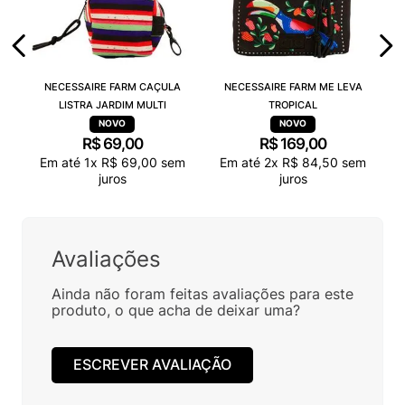
NECESSAIRE FARM CAÇULA
NECESSAIRE FARM ME LEVA
LISTRA JARDIM MULTI
TROPICAL
R$
69
,
00
R$
169
,
00
Em até
1
x
R$
69
,
00
sem
Em até
2
x
R$
84
,
50
sem
juros
juros
Avaliações
Ainda não foram feitas avaliações para este
produto, o que acha de deixar uma?
ESCREVER AVALIAÇÃO