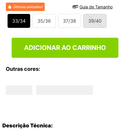
9
º
NEW 530
Guia de Tamanho
Últimas unidades!
10
º
VANS TÊNIS VANS ULTRARANGE
33/34
35/36
37/38
39/40
ADICIONAR AO CARRINHO
Outras cores:
Descrição Técnica: