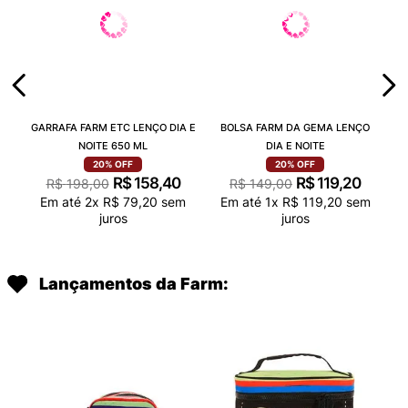
GARRAFA FARM ETC LENÇO DIA E
BOLSA FARM DA GEMA LENÇO
NOITE 650 ML
DIA E NOITE
20%
OFF
20%
OFF
R$
158
,
40
R$
119
,
20
R$
198
,
00
R$
149
,
00
Em até
2
x
R$
79
,
20
sem
Em até
1
x
R$
119
,
20
sem
juros
juros
Lançamentos da Farm: